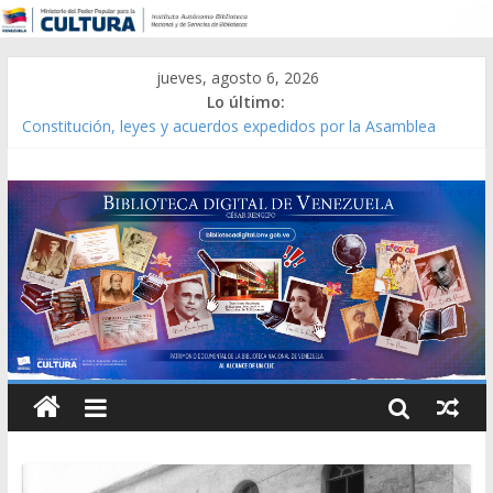
jueves, agosto 6, 2026
Lo último:
Constitución, leyes y acuerdos expedidos por la Asamblea
Constituyente del Estado Lara en 1881.
Una Parálisis [material gráfico]
Modesta Bor Sánchez [material gráfico]
Gaceta Oficial de la República de Venezuela año CXXXIII Mes V,
Caracas 09 de marzo de 2006 N° 38.394
Catálogo temático de obras de Modesta Bor