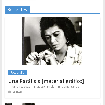
Recientes
Fotografía
Una Parálisis [material gráfico]
junio 15, 2026
Massiel Pirela
Comentarios
desactivados