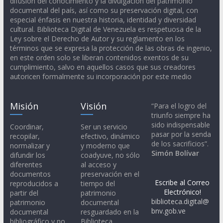
difusión del conocimiento y la divulgación del patrimonio
documental del país, así como su preservación digital, con
especial énfasis en nuestra historia, identidad y diversidad
cultural. Biblioteca Digital de Venezuela es respetuosa de la
Ley sobre el Derecho de Autor y su reglamento en los
términos que se expresa la protección de las obras de ingenio,
en este orden solo se liberan contenidos exentos de su
cumplimiento, salvo en aquellos casos que sus creadores
autoricen formalmente su incorporación por este medio
Misión
Visión
“Para el logro del
triunfo siempre ha
sido indispensable
Coordinar,
Ser un servicio
pasar por la senda
recopilar,
efectivo, dinámico
de los sacrificios”.
normalizar y
y moderno que
Simón Bolívar
difundir los
coadyuve, no sólo
diferentes
al acceso y
documentos
preservación en el
Escribe al Correo
reproducidos a
tiempo del
Electrónico!
partir del
patrimonio
biblioteca.digital@
patrimonio
documental
bnv.gob.ve
documental
resguardado en la
bibliográfico y no
Biblioteca