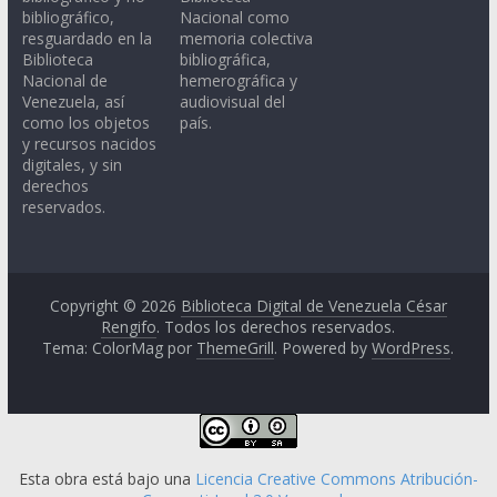
bibliográfico,
Nacional como
resguardado en la
memoria colectiva
Biblioteca
bibliográfica,
Nacional de
hemerográfica y
Venezuela, así
audiovisual del
como los objetos
país.
y recursos nacidos
digitales, y sin
derechos
reservados.
Copyright © 2026
Biblioteca Digital de Venezuela César
Rengifo
. Todos los derechos reservados.
Tema: ColorMag por
ThemeGrill
. Powered by
WordPress
.
Esta obra está bajo una
Licencia Creative Commons Atribución-