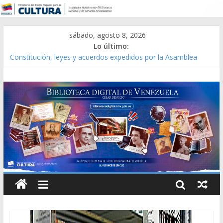
sábado, agosto 8, 2026
Lo último:
Catálogo temático de obras de Modesta Bor
Constitución, leyes y acuerdos expedidos por la Asamblea
Constituyente del Estado Lara en 1881.
Una Parálisis [material gráfico]
Modesta Bor Sánchez [material gráfico]
Gaceta Oficial de la República de Venezuela año CXXXIII Mes V,
Caracas 09 de marzo de 2006 N° 38.394