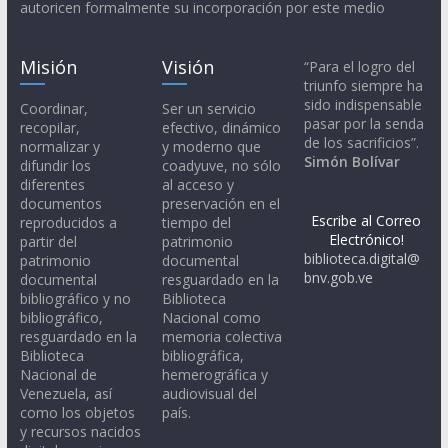
autoricen formalmente su incorporación por este medio
Misión
Visión
“Para el logro del
triunfo siempre ha
sido indispensable
Coordinar,
Ser un servicio
pasar por la senda
recopilar,
efectivo, dinámico
de los sacrificios”.
normalizar y
y moderno que
Simón Bolívar
difundir los
coadyuve, no sólo
diferentes
al acceso y
documentos
preservación en el
Escribe al Correo
reproducidos a
tiempo del
Electrónico!
partir del
patrimonio
biblioteca.digital@
patrimonio
documental
bnv.gob.ve
documental
resguardado en la
bibliográfico y no
Biblioteca
bibliográfico,
Nacional como
resguardado en la
memoria colectiva
Biblioteca
bibliográfica,
Nacional de
hemerográfica y
Venezuela, así
audiovisual del
como los objetos
país.
y recursos nacidos