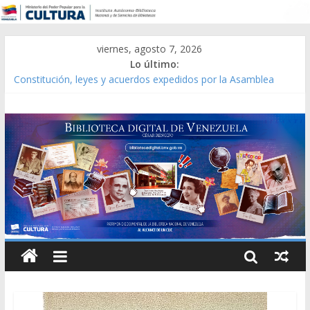
viernes, agosto 7, 2026
Lo último:
Constitución, leyes y acuerdos expedidos por la Asamblea
Constituyente del Estado Lara en 1881.
Una Parálisis [material gráfico]
Modesta Bor Sánchez [material gráfico]
Gaceta Oficial de la República de Venezuela año CXXXIII Mes V,
Caracas 09 de marzo de 2006 N° 38.394
Catálogo temático de obras de Modesta Bor