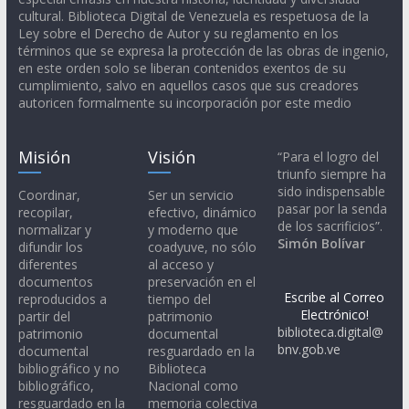
cultural. Biblioteca Digital de Venezuela es respetuosa de la
Ley sobre el Derecho de Autor y su reglamento en los
términos que se expresa la protección de las obras de ingenio,
en este orden solo se liberan contenidos exentos de su
cumplimiento, salvo en aquellos casos que sus creadores
autoricen formalmente su incorporación por este medio
Misión
Visión
“Para el logro del
triunfo siempre ha
sido indispensable
Coordinar,
Ser un servicio
pasar por la senda
recopilar,
efectivo, dinámico
de los sacrificios”.
normalizar y
y moderno que
Simón Bolívar
difundir los
coadyuve, no sólo
diferentes
al acceso y
documentos
preservación en el
Escribe al Correo
reproducidos a
tiempo del
Electrónico!
partir del
patrimonio
biblioteca.digital@
patrimonio
documental
bnv.gob.ve
documental
resguardado en la
bibliográfico y no
Biblioteca
bibliográfico,
Nacional como
resguardado en la
memoria colectiva