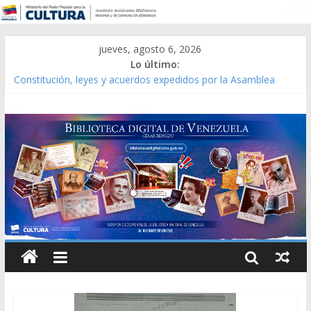
jueves, agosto 6, 2026
Lo último:
Constitución, leyes y acuerdos expedidos por la Asamblea
Constituyente del Estado Lara en 1881.
Una Parálisis [material gráfico]
Modesta Bor Sánchez [material gráfico]
Gaceta Oficial de la República de Venezuela año CXXXIII Mes V,
Caracas 09 de marzo de 2006 N° 38.394
Catálogo temático de obras de Modesta Bor