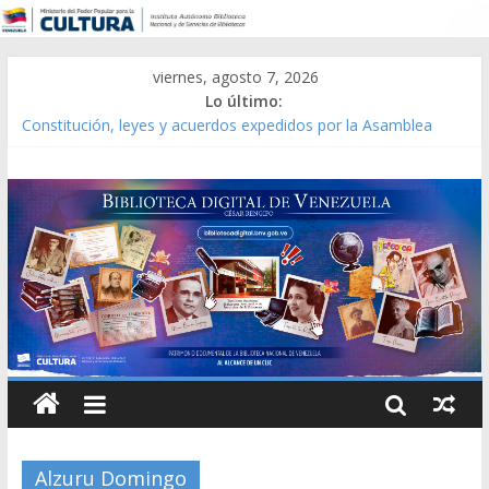
viernes, agosto 7, 2026
Lo último:
Constitución, leyes y acuerdos expedidos por la Asamblea
Constituyente del Estado Lara en 1881.
Una Parálisis [material gráfico]
Modesta Bor Sánchez [material gráfico]
Gaceta Oficial de la República de Venezuela año CXXXIII Mes V,
Caracas 09 de marzo de 2006 N° 38.394
Catálogo temático de obras de Modesta Bor
Alzuru Domingo