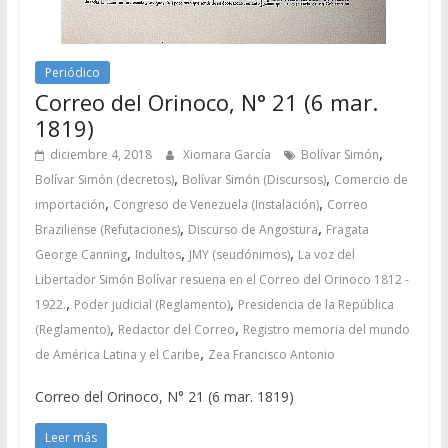
Periódico
Correo del Orinoco, N° 21 (6 mar.
1819)
,
diciembre 4, 2018
Xiomara García
Bolívar Simón
,
,
Bolívar Simón (decretos)
Bolívar Simón (Discursos)
Comercio de
,
,
importación
Congreso de Venezuela (Instalación)
Correo
,
,
Braziliense (Refutaciones)
Discurso de Angostura
Fragata
,
,
,
George Canning
Indultos
JMY (seudónimos)
La voz del
Libertador Simón Bolívar resuena en el Correo del Orinoco 1812 -
,
,
1922.
Poder judicial (Reglamento)
Presidencia de la República
,
,
(Reglamento)
Redactor del Correo
Registro memoria del mundo
,
de América Latina y el Caribe
Zea Francisco Antonio
Correo del Orinoco, N° 21 (6 mar. 1819)
Leer más