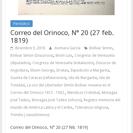
Periódico
Correo del Orinoco, N° 20 (27 feb.
1819)
,
diciembre 5, 2018
Xiomara García
Bolívar Simón
,
,
Bolívar Simón (Discursos)
Brión Luis
Congreso de Venezuela
,
,
(diputados)
Congreso de Venezuela (Instalación)
Discurso de
,
,
,
,
Angostura
Elsom George
Erratas
Expedición a Margarita
,
,
Gazeta de Caracas (refutaciones)
Isla de Margarita
Isla de
,
Trinidad
La voz del Libertador Simón Bolívar resuena en el
,
,
Correo del Orinoco 1812 - 1922.
Mendoza Cristobal
Monagas
,
,
José Tadeo
Monagas José Tadeo (oficios)
Registro memoria del
,
,
mundo de América Latina y el Caribe
Tolerancia religiosa
Trimiño J (seudónimos)
Correo del Orinoco, N° 20 (27 feb. 1819)