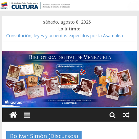
sábado, agosto 8, 2026
Lo último:
Constitución, leyes y acuerdos expedidos por la Asamblea
Constituyente del Estado Lara en 1881.
Una Parálisis [material gráfico]
Modesta Bor Sánchez [material gráfico]
Gaceta Oficial de la República de Venezuela año CXXXIII Mes V,
Caracas 09 de marzo de 2006 N° 38.394
Catálogo temático de obras de Modesta Bor
Bolívar Simón (Discursos)