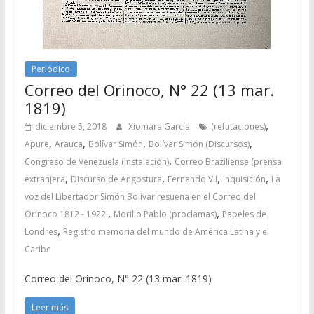
Periódico
Correo del Orinoco, N° 22 (13 mar.
1819)
,
diciembre 5, 2018
Xiomara García
(refutaciones)
,
,
,
,
Apure
Arauca
Bolívar Simón
Bolívar Simón (Discursos)
,
Congreso de Venezuela (Instalación)
Correo Braziliense (prensa
,
,
,
,
extranjera
Discurso de Angostura
Fernando VII
Inquisición
La
voz del Libertador Simón Bolívar resuena en el Correo del
,
,
Orinoco 1812 - 1922.
Morillo Pablo (proclamas)
Papeles de
,
Londres
Registro memoria del mundo de América Latina y el
Caribe
Correo del Orinoco, N° 22 (13 mar. 1819)
Leer más