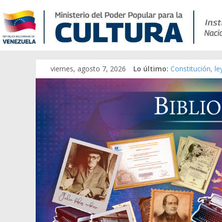
viernes, agosto 7, 2026
Lo último:
Constitución, l
Una Parálisis [m
Modesta Bor Sán
Gaceta Oficial 
Catálogo temát