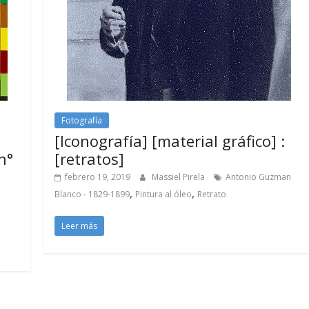
Fotografía
[Iconografía] [material gráfico] :
n°
[retratos]
febrero 19, 2019
Massiel Pirela
Antonio Guzman
,
,
Blanco - 1829-1899
Pintura al óleo
Retrato
Leer más