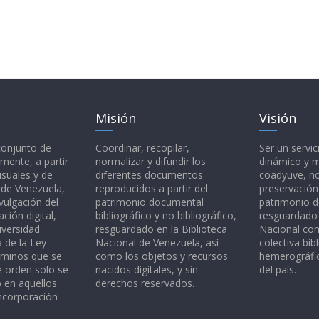
Misión
Visión
 conjunto de
Coordinar, recopilar,
Ser un servic
mente, a partir
normalizar y difundir los
dinámico y 
isuales y de
diferentes documentos
coadyuve, no
l de Venezuela,
reproducidos a partir del
preservación
vulgación del
patrimonio documental
patrimonio 
ción digital,
bibliográfico y no bibliográfico,
resguardado 
iversidad
resguardado en la Biblioteca
Nacional c
a de la Ley
Nacional de Venezuela, así
colectiva bibl
rminos que se
como los objetos y recursos
hemerográfic
e orden solo se
nacidos digitales, y sin
del país.
o en aquellos
derechos reservados.
ncorporación