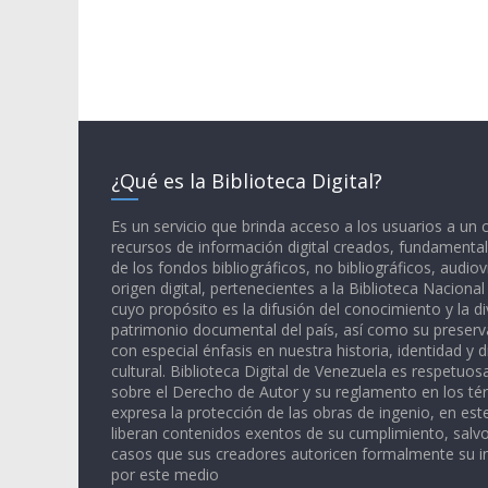
¿Qué es la Biblioteca Digital?
Es un servicio que brinda acceso a los usuarios a un
recursos de información digital creados, fundamental
de los fondos bibliográficos, no bibliográficos, audiov
origen digital, pertenecientes a la Biblioteca Naciona
cuyo propósito es la difusión del conocimiento y la di
patrimonio documental del país, así como su preserva
con especial énfasis en nuestra historia, identidad y d
cultural. Biblioteca Digital de Venezuela es respetuos
sobre el Derecho de Autor y su reglamento en los té
expresa la protección de las obras de ingenio, en est
liberan contenidos exentos de su cumplimiento, salv
casos que sus creadores autoricen formalmente su i
por este medio