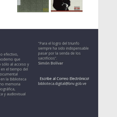
“Para el logro del triunfo
siempre ha sido indispensable
pasar por la senda de los
io efectivo,
sacrificios”.
moderno que
Simón Bolívar
 sólo al acceso y
 en el tiempo del
documental
Escribe al Correo Electrónico!
en la Biblioteca
biblioteca.digital@bnv.gob.ve
omo memoria
iográfica,
a y audiovisual