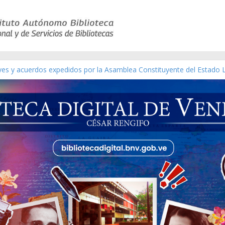
eyes y acuerdos expedidos por la Asamblea Constituyente del Estado 
aterial gráfico]
chez [material gráfico]
de la República de Venezuela año CXXXIII Mes V, Caracas 09 de marzo
ico de obras de Modesta Bor