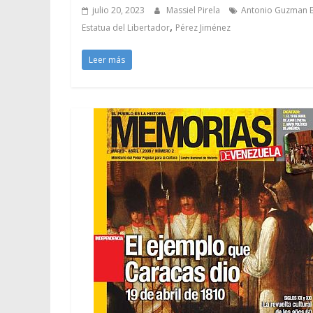
julio 20, 2023
Massiel Pirela
Antonio Guzman B
,
Estatua del Libertador
Pérez Jiménez
Leer más