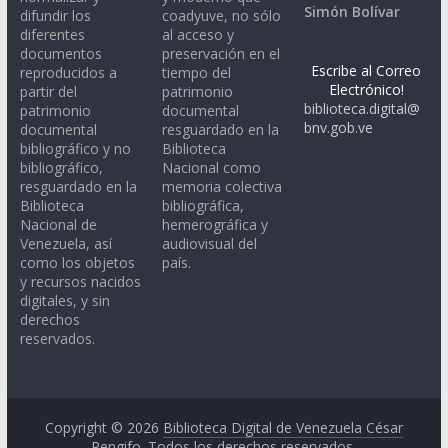
Simón Bolívar
difundir los
coadyuve, no sólo
diferentes
al acceso y
documentos
preservación en el
Escribe al Correo
reproducidos a
tiempo del
Electrónico!
partir del
patrimonio
biblioteca.digital@
patrimonio
documental
bnv.gob.ve
documental
resguardado en la
bibliográfico y no
Biblioteca
bibliográfico,
Nacional como
resguardado en la
memoria colectiva
Biblioteca
bibliográfica,
Nacional de
hemerográfica y
Venezuela, así
audiovisual del
como los objetos
país.
y recursos nacidos
digitales, y sin
derechos
reservados.
Copyright © 2026
Biblioteca Digital de Venezuela César
Rengifo
. Todos los derechos reservados.