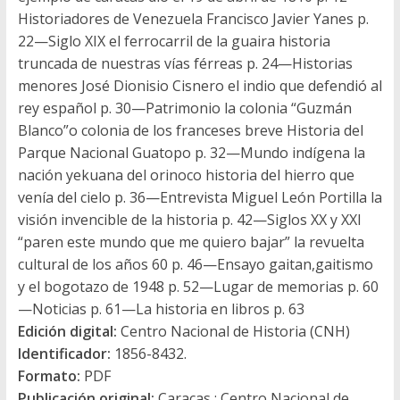
Historiadores de Venezuela Francisco Javier Yanes p.
22—Siglo XIX el ferrocarril de la guaira historia
truncada de nuestras vías férreas p. 24—Historias
menores José Dionisio Cisnero el indio que defendió al
rey español p. 30—Patrimonio la colonia “Guzmán
Blanco”o colonia de los franceses breve Historia del
Parque Nacional Guatopo p. 32—Mundo indígena la
nación yekuana del orinoco historia del hierro que
venía del cielo p. 36—Entrevista Miguel León Portilla la
visión invencible de la historia p. 42—Siglos XX y XXI
“paren este mundo que me quiero bajar” la revuelta
cultural de los años 60 p. 46—Ensayo gaitan,gaitismo
y el bogotazo de 1948 p. 52—Lugar de memorias p. 60
—Noticias p. 61—La historia en libros p. 63
Edición digital:
Centro Nacional de Historia (CNH)
Identificador:
1856-8432.
Formato:
PDF
Publicación original:
Caracas : Centro Nacional de