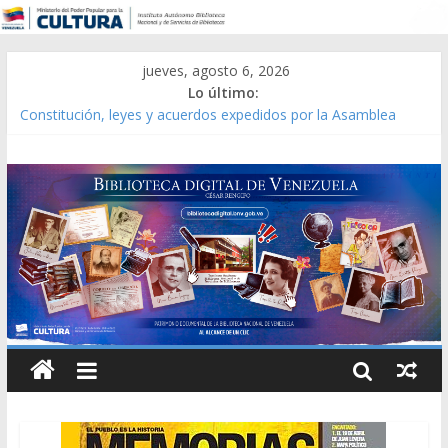
jueves, agosto 6, 2026
Lo último:
Constitución, leyes y acuerdos expedidos por la Asamblea
Constituyente del Estado Lara en 1881.
Una Parálisis [material gráfico]
Modesta Bor Sánchez [material gráfico]
Gaceta Oficial de la República de Venezuela año CXXXIII Mes V,
Caracas 09 de marzo de 2006 N° 38.394
Catálogo temático de obras de Modesta Bor