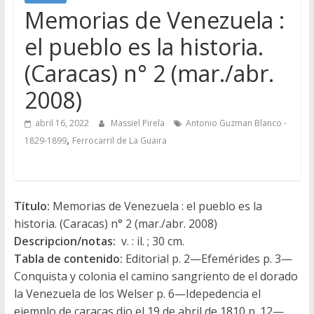
Memorias de Venezuela :
el pueblo es la historia.
(Caracas) n° 2 (mar./abr.
2008)
abril 16, 2022
Massiel Pirela
Antonio Guzman Blanco -
,
1829-1899
Ferrocarril de La Guaira
Título:
Memorias de Venezuela : el pueblo es la
historia. (Caracas) n° 2 (mar./abr. 2008)
Descripcion/notas:
v. : il. ; 30 cm.
Tabla de contenido:
Editorial p. 2—Efemérides p. 3—
Conquista y colonia el camino sangriento de el dorado
la Venezuela de los Welser p. 6—Idepedencia el
ejemplo de caracas dio el 19 de abril de 1810 p. 12—