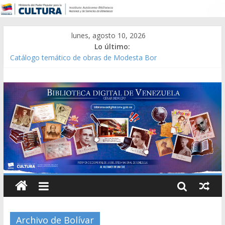
lunes, agosto 10, 2026
Lo último:
Catálogo temático de obras de Modesta Bor
Constitución, leyes y acuerdos expedidos por la Asamblea
Constituyente del Estado Lara en 1881.
Una Parálisis [material gráfico]
Modesta Bor Sánchez [material gráfico]
Gaceta Oficial de la República de Venezuela año CXXXIII Mes V,
Caracas 09 de marzo de 2006 N° 38.394
Archivo de Bolívar