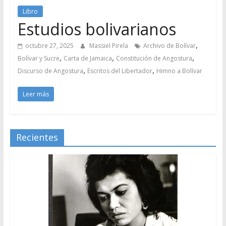
Libro
Estudios bolivarianos
,
octubre 27, 2025
Massiel Pirela
Archivo de Bolívar
,
,
,
Bolívar y Sucre
Carta de Jamaica
Constitución de Angostura
,
,
Discurso de Angostura
Escritos del Libertador
Himno a Bolívar
Leer más
Recientes