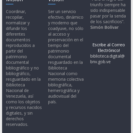
triunfo siempre ha
sido indispensable
Coordinar,
Ser un servicio
pasar por la senda
recopilar,
efectivo, dinámico
de los sacrificios”.
normalizar y
y moderno que
Simón Bolívar
difundir los
coadyuve, no sólo
diferentes
al acceso y
documentos
preservación en el
Escribe al Correo
reproducidos a
tiempo del
Electrónico!
partir del
patrimonio
biblioteca.digital@
patrimonio
documental
bnv.gob.ve
documental
resguardado en la
bibliográfico y no
Biblioteca
bibliográfico,
Nacional como
resguardado en la
memoria colectiva
Biblioteca
bibliográfica,
Nacional de
hemerográfica y
Venezuela, así
audiovisual del
como los objetos
país.
y recursos nacidos
digitales, y sin
derechos
reservados.