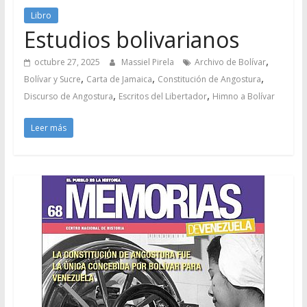
Libro
Estudios bolivarianos
,
octubre 27, 2025
Massiel Pirela
Archivo de Bolívar
,
,
,
Bolívar y Sucre
Carta de Jamaica
Constitución de Angostura
,
,
Discurso de Angostura
Escritos del Libertador
Himno a Bolívar
Leer más