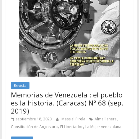
Revista
Memorias de Venezuela : el pueblo
es la historia. (Caracas) N° 68 (sep.
2019)
,
septiembre 18, 2023
Massiel Pirela
Alma llanera
,
,
Constitución de Angostura
El Libertador
La Mujer venezolana