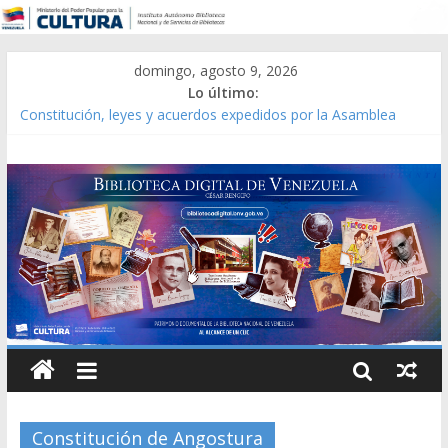
domingo, agosto 9, 2026
Lo último:
Constitución, leyes y acuerdos expedidos por la Asamblea
Constituyente del Estado Lara en 1881.
Una Parálisis [material gráfico]
Modesta Bor Sánchez [material gráfico]
Gaceta Oficial de la República de Venezuela año CXXXIII Mes V,
Caracas 09 de marzo de 2006 N° 38.394
Catálogo temático de obras de Modesta Bor
Constitución de Angostura