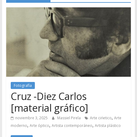
Fotografía
Cruz -Diez Carlos
[material gráfico]
,
noviembre 3, 2025
Massiel Pirela
Arte cińetico
Arte
,
,
,
moderno
Arte óptico
Artista contemporáneo
Artista plástico