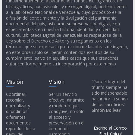
fundamentalmente, a partir de los fondos bibliográficos, no
bibliográficos, audiovisuales y de origen digital, pertenecientes
a la Biblioteca Nacional de Venezuela, cuyo propósito es la
difusión del conocimiento y la divulgación del patrimonio
documental del país, así como su preservación digital, con
especial énfasis en nuestra historia, identidad y diversidad
cultural. Biblioteca Digital de Venezuela es respetuosa de la
Ley sobre el Derecho de Autor y su reglamento en los
términos que se expresa la protección de las obras de ingenio,
en este orden solo se liberan contenidos exentos de su
cumplimiento, salvo en aquellos casos que sus creadores
autoricen formalmente su incorporación por este medio
Misión
Visión
“Para el logro del
triunfo siempre ha
sido indispensable
Coordinar,
Ser un servicio
pasar por la senda
recopilar,
efectivo, dinámico
de los sacrificios”.
normalizar y
y moderno que
Simón Bolívar
difundir los
coadyuve, no sólo
diferentes
al acceso y
documentos
preservación en el
Escribe al Correo
reproducidos a
tiempo del
Electrónico!
partir del
patrimonio