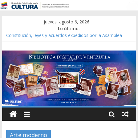
jueves, agosto 6, 2026
Lo último:
Constitución, leyes y acuerdos expedidos por la Asamblea
Constituyente del Estado Lara en 1881.
Una Parálisis [material gráfico]
Modesta Bor Sánchez [material gráfico]
Gaceta Oficial de la República de Venezuela año CXXXIII Mes V,
Caracas 09 de marzo de 2006 N° 38.394
Catálogo temático de obras de Modesta Bor
Arte moderno