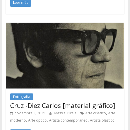
Leer más
Fotografía
Cruz -Diez Carlos [material gráfico]
,
noviembre 3, 2025
Massiel Pirela
Arte cińetico
Arte
,
,
,
moderno
Arte óptico
Artista contemporáneo
Artista plástico