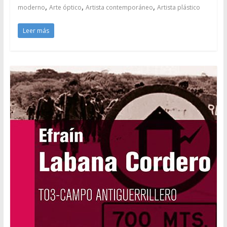
,
,
,
moderno
Arte óptico
Artista contemporáneo
Artista plástico
Leer más