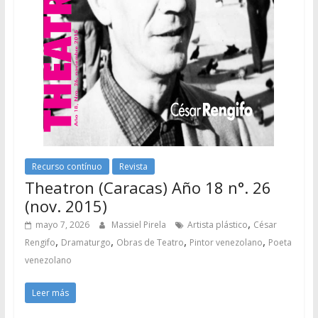
Recurso contínuo
Revista
Theatron (Caracas) Año 18 n°. 26
(nov. 2015)
,
mayo 7, 2026
Massiel Pirela
Artista plástico
César
,
,
,
,
Rengifo
Dramaturgo
Obras de Teatro
Pintor venezolano
Poeta
venezolano
Leer más