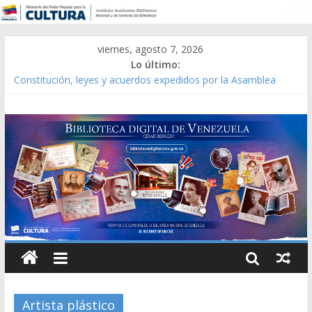
viernes, agosto 7, 2026
Lo último:
Constitución, leyes y acuerdos expedidos por la Asamblea
Constituyente del Estado Lara en 1881.
Una Parálisis [material gráfico]
Modesta Bor Sánchez [material gráfico]
Gaceta Oficial de la República de Venezuela año CXXXIII Mes V,
Caracas 09 de marzo de 2006 N° 38.394
Catálogo temático de obras de Modesta Bor
Artista plástico