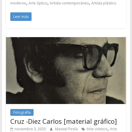
,
,
,
moderno
Arte óptico
Artista contemporáneo
Artista plástico
Leer más
Fotografía
Cruz -Diez Carlos [material gráfico]
,
noviembre 3, 2025
Massiel Pirela
Arte cińetico
Arte