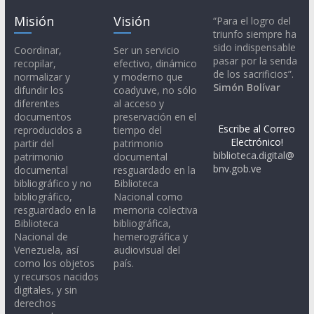
Misión
Visión
“Para el logro del
triunfo siempre ha
sido indispensable
Coordinar,
Ser un servicio
pasar por la senda
recopilar,
efectivo, dinámico
de los sacrificios”.
normalizar y
y moderno que
Simón Bolívar
difundir los
coadyuve, no sólo
diferentes
al acceso y
documentos
preservación en el
Escribe al Correo
reproducidos a
tiempo del
Electrónico!
partir del
patrimonio
biblioteca.digital@
patrimonio
documental
bnv.gob.ve
documental
resguardado en la
bibliográfico y no
Biblioteca
bibliográfico,
Nacional como
resguardado en la
memoria colectiva
Biblioteca
bibliográfica,
Nacional de
hemerográfica y
Venezuela, así
audiovisual del
como los objetos
país.
y recursos nacidos
digitales, y sin
derechos