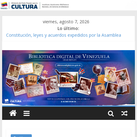
viernes, agosto 7, 2026
Lo último:
Constitución, leyes y acuerdos expedidos por la Asamblea
Constituyente del Estado Lara en 1881.
Una Parálisis [material gráfico]
Modesta Bor Sánchez [material gráfico]
Gaceta Oficial de la República de Venezuela año CXXXIII Mes V,
Caracas 09 de marzo de 2006 N° 38.394
Catálogo temático de obras de Modesta Bor