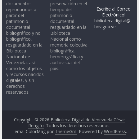
documentos
preservación en el
Escribe al Correo
reproducidos a
tiempo del
Electrónico!
partir del
patrimonio
biblioteca.digital@
patrimonio
documental
bnv.gob.ve
documental
resguardado en la
bibliográfico y no
Biblioteca
bibliográfico,
Nacional como
resguardado en la
memoria colectiva
Biblioteca
bibliográfica,
Nacional de
hemerográfica y
Venezuela, así
audiovisual del
como los objetos
país.
y recursos nacidos
digitales, y sin
derechos
reservados.
Copyright © 2026
Biblioteca Digital de Venezuela César
Rengifo
. Todos los derechos reservados.
Tema: ColorMag por
ThemeGrill
. Powered by
WordPress
.