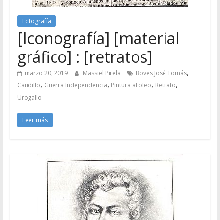
Fotografía
[Iconografía] [material
gráfico] : [retratos]
,
marzo 20, 2019
Massiel Pirela
Boves José Tomás
,
,
,
,
Caudillo
Guerra Independencia
Pintura al óleo
Retrato
Urogallo
Leer más