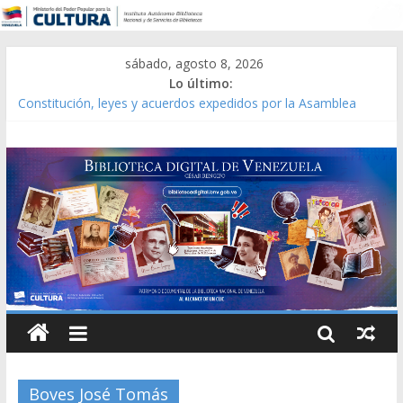
sábado, agosto 8, 2026
Lo último:
Constitución, leyes y acuerdos expedidos por la Asamblea
Constituyente del Estado Lara en 1881.
Una Parálisis [material gráfico]
Modesta Bor Sánchez [material gráfico]
Gaceta Oficial de la República de Venezuela año CXXXIII Mes V,
Caracas 09 de marzo de 2006 N° 38.394
Catálogo temático de obras de Modesta Bor
Boves José Tomás