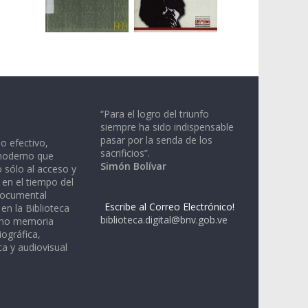
“Para el logro del triunfo
siempre ha sido indispensable
pasar por la senda de los
io efectivo,
sacrificios”.
moderno que
Simón Bolívar
 sólo al acceso y
 en el tiempo del
documental
Escribe al Correo Electrónico!
en la Biblioteca
biblioteca.digital@bnv.gob.ve
omo memoria
iográfica,
a y audiovisual