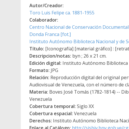
Autor/Creador:
Toro Luis Felipe ca. 1881-1955
Colaborador:
Centro Nacional de Conservación Documental
Donda Franca [fot.]
Instituto Autónomo Biblioteca Nacional y de Se
Título:
[Iconografía] [material gráfico] : [retra
Descripcion/notas:
byn ; 26 x 21 cm.
Edición digital:
Instituto Autónomo Biblioteca N
Formato:
JPG
Relación:
Reproducción digital del original per
Audiovisual de Venezuela, con el número de cla
Materia:
Boves José Tomás (1782-1814) -- Dibuj
Venezuela
Cobertura temporal:
Siglo XX
Cobertura espacial:
Venezuela
Derechos:
Instituto Autónomo Biblioteca Nacio
Enlace al Catálogo:
http://sisbiv.bnv.gob.ve/