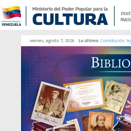
viernes, agosto 7, 2026
Lo último:
Constitución, l
Una Parálisis [m
Modesta Bor Sán
Gaceta Oficial 
Catálogo temát