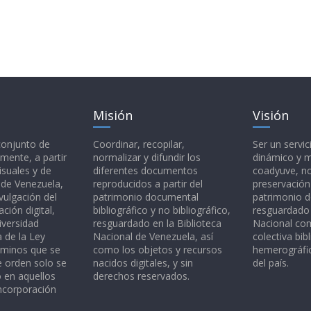
Misión
Visión
 conjunto de
Coordinar, recopilar,
Ser un servic
mente, a partir
normalizar y difundir los
dinámico y 
isuales y de
diferentes documentos
coadyuve, no
l de Venezuela,
reproducidos a partir del
preservación
vulgación del
patrimonio documental
patrimonio 
ción digital,
bibliográfico y no bibliográfico,
resguardado 
iversidad
resguardado en la Biblioteca
Nacional c
a de la Ley
Nacional de Venezuela, así
colectiva bibl
rminos que se
como los objetos y recursos
hemerográfic
e orden solo se
nacidos digitales, y sin
del país.
o en aquellos
derechos reservados.
ncorporación