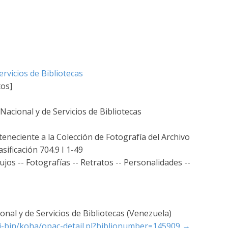
rvicios de Bibliotecas
tos]
acional y de Servicios de Bibliotecas
teneciente a la Colección de Fotografía del Archivo
sificación 704.9 I 1-49
os -- Fotografías -- Retratos -- Personalidades --
nal y de Servicios de Bibliotecas (Venezuela)
cgi-bin/koha/opac-detail.pl?biblionumber=145909
→