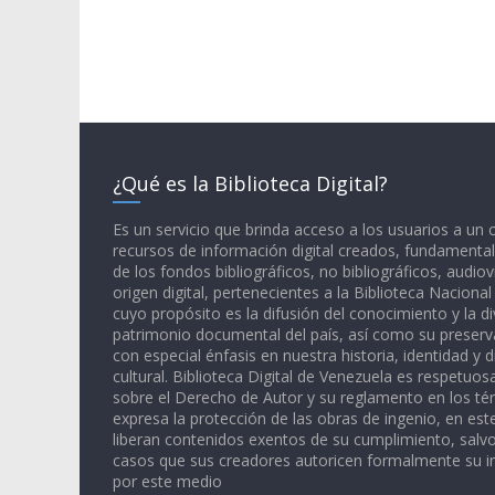
¿Qué es la Biblioteca Digital?
Es un servicio que brinda acceso a los usuarios a un
recursos de información digital creados, fundamental
de los fondos bibliográficos, no bibliográficos, audiov
origen digital, pertenecientes a la Biblioteca Naciona
cuyo propósito es la difusión del conocimiento y la di
patrimonio documental del país, así como su preserva
con especial énfasis en nuestra historia, identidad y d
cultural. Biblioteca Digital de Venezuela es respetuos
sobre el Derecho de Autor y su reglamento en los té
expresa la protección de las obras de ingenio, en est
liberan contenidos exentos de su cumplimiento, salv
casos que sus creadores autoricen formalmente su i
por este medio