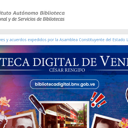
eyes y acuerdos expedidos por la Asamblea Constituyente del Estado 
aterial gráfico]
chez [material gráfico]
de la República de Venezuela año CXXXIII Mes V, Caracas 09 de marzo
ico de obras de Modesta Bor