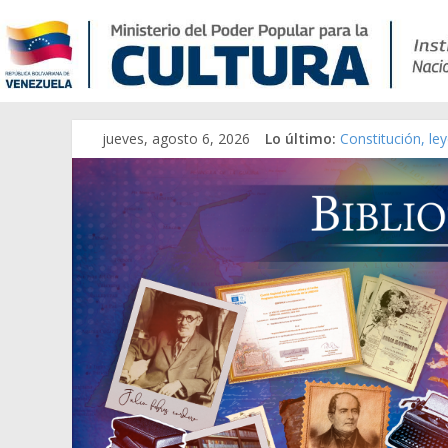
jueves, agosto 6, 2026
Lo último:
Constitución, le
Una Parálisis [ma
Modesta Bor Sán
Gaceta Oficial d
Catálogo temáti