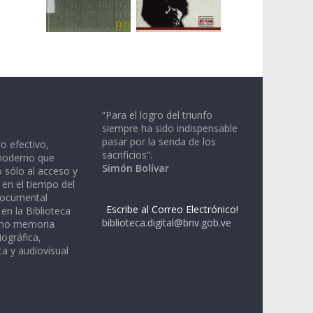
“Para el logro del triunfo
siempre ha sido indispensable
pasar por la senda de los
io efectivo,
sacrificios”.
moderno que
Simón Bolívar
 sólo al acceso y
 en el tiempo del
documental
Escribe al Correo Electrónico!
en la Biblioteca
biblioteca.digital@bnv.gob.ve
omo memoria
iográfica,
a y audiovisual