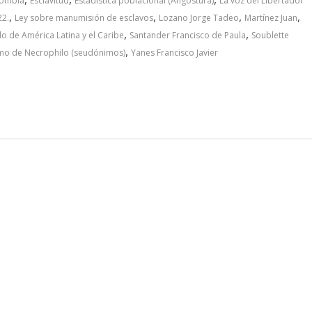
lombia
Esclavitud
Estadística poblacional (Angostura)
La voz del Libertador
,
,
,
,
22.
Ley sobre manumisión de esclavos
Lozano Jorge Tadeo
Martínez Juan
,
,
 de América Latina y el Caribe
Santander Francisco de Paula
Soublette
,
mo de Necrophilo (seudónimos)
Yanes Francisco Javier