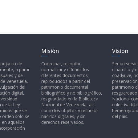
Misión
Visión
 conjunto de
Coordinar, recopilar,
Ser un servic
mente, a partir
normalizar y difundir los
dinámico y 
isuales y de
diferentes documentos
coadyuve, no
l de Venezuela,
reproducidos a partir del
preservación
vulgación del
patrimonio documental
patrimonio 
ción digital,
bibliográfico y no bibliográfico,
resguardado 
iversidad
resguardado en la Biblioteca
Nacional c
a de la Ley
Nacional de Venezuela, así
colectiva bibl
rminos que se
como los objetos y recursos
hemerográfic
e orden solo se
nacidos digitales, y sin
del país.
o en aquellos
derechos reservados.
ncorporación