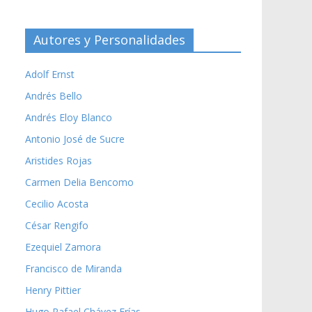
Autores y Personalidades
Adolf Ernst
Andrés Bello
Andrés Eloy Blanco
Antonio José de Sucre
Aristides Rojas
Carmen Delia Bencomo
Cecilio Acosta
César Rengifo
Ezequiel Zamora
Francisco de Miranda
Henry Pittier
Hugo Rafael Chávez Frías