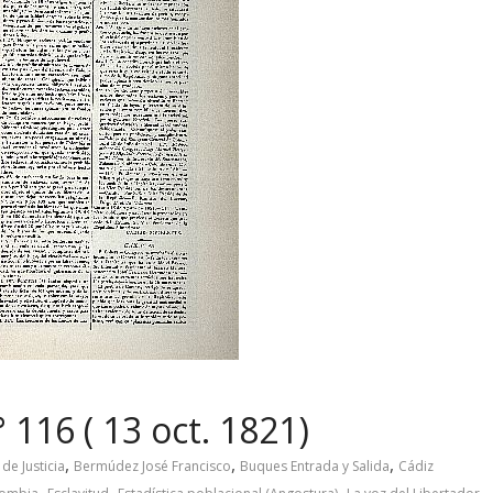
 116 ( 13 oct. 1821)
,
,
,
 de Justicia
Bermúdez José Francisco
Buques Entrada y Salida
Cádiz
,
,
,