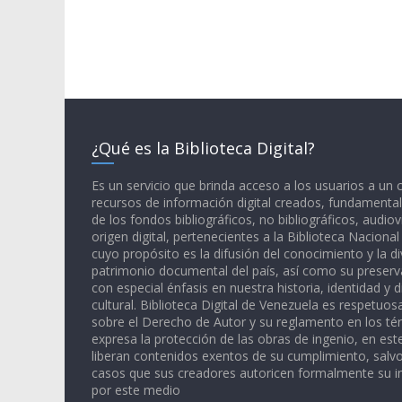
¿Qué es la Biblioteca Digital?
Es un servicio que brinda acceso a los usuarios a un
recursos de información digital creados, fundamental
de los fondos bibliográficos, no bibliográficos, audiov
origen digital, pertenecientes a la Biblioteca Naciona
cuyo propósito es la difusión del conocimiento y la di
patrimonio documental del país, así como su preserva
con especial énfasis en nuestra historia, identidad y d
cultural. Biblioteca Digital de Venezuela es respetuos
sobre el Derecho de Autor y su reglamento en los té
expresa la protección de las obras de ingenio, en est
liberan contenidos exentos de su cumplimiento, salv
casos que sus creadores autoricen formalmente su i
por este medio