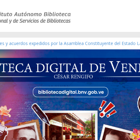
yes y acuerdos expedidos por la Asamblea Constituyente del Estado L
terial gráfico]
chez [material gráfico]
e la República de Venezuela año CXXXIII Mes V, Caracas 09 de marzo
co de obras de Modesta Bor