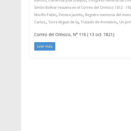
Ramón
Clararosa José Joaquín
Congreso General de Co
Simón Bolívar resuena en el Correo del Orinoco 1812 - 19
,
,
Morillo Pablo
Pereira Jacinto
Registro memoria del mundo
,
,
,
Carlos.
Torre Miguel de la
Tratado de Armisticio
Un pri
Correo del Orinoco, N° 116 ( 13 oct. 1821)
Leer más