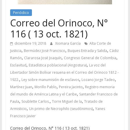
Periódico
Correo del Orinoco, N°
116 ( 13 oct. 1821)
diciembre 19, 2018
Xiomara García
Alta Corte de
,
,
,
Justicia
Bermúdez José Francisco
Buques Entrada y Salida
Cádiz
,
,
,
Ramón
Clararosa José Joaquín
Congreso General de Colombia
,
,
Esclavitud
Estadística poblacional (Angostura)
La voz del
Libertador Simón Bolívar resuena en el Correo del Orinoco 1812 -
,
,
,
1922.
Ley sobre manumisión de esclavos
Lozano Jorge Tadeo
,
,
,
Martínez Juan
Morillo Pablo
Pereira Jacinto
Registro memoria
,
del mundo de América Latina y el Caribe
Santander Francisco de
,
,
,
Paula
Soublette Carlos.
Torre Miguel de la
Tratado de
,
,
Armisticio
Un primo de Necrophilo (seudónimos)
Yanes
Francisco Javier
Correo del Orinoco, N° 116 ( 13 oct. 1821)