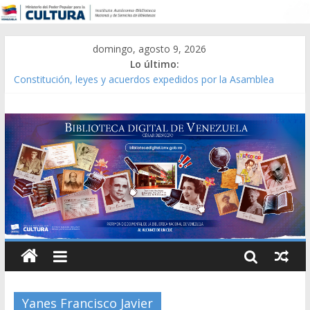
domingo, agosto 9, 2026
Lo último:
Constitución, leyes y acuerdos expedidos por la Asamblea
Constituyente del Estado Lara en 1881.
Una Parálisis [material gráfico]
Modesta Bor Sánchez [material gráfico]
Gaceta Oficial de la República de Venezuela año CXXXIII Mes V,
Caracas 09 de marzo de 2006 N° 38.394
Catálogo temático de obras de Modesta Bor
Yanes Francisco Javier