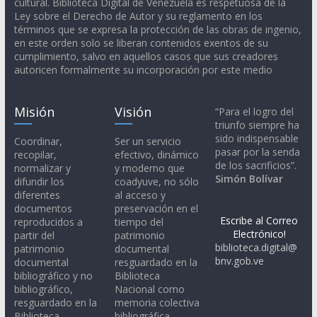
cultural. Biblioteca Digital de Venezuela es respetuosa de la
Ley sobre el Derecho de Autor y su reglamento en los
términos que se expresa la protección de las obras de ingenio,
en este orden solo se liberan contenidos exentos de su
cumplimiento, salvo en aquellos casos que sus creadores
autoricen formalmente su incorporación por este medio
Misión
Visión
“Para el logro del
triunfo siempre ha
sido indispensable
Coordinar,
Ser un servicio
pasar por la senda
recopilar,
efectivo, dinámico
de los sacrificios”.
normalizar y
y moderno que
Simón Bolívar
difundir los
coadyuve, no sólo
diferentes
al acceso y
documentos
preservación en el
Escribe al Correo
reproducidos a
tiempo del
Electrónico!
partir del
patrimonio
biblioteca.digital@
patrimonio
documental
bnv.gob.ve
documental
resguardado en la
bibliográfico y no
Biblioteca
bibliográfico,
Nacional como
resguardado en la
memoria colectiva
Biblioteca
bibliográfica,