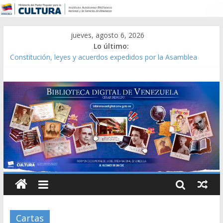
jueves, agosto 6, 2026
Lo último:
Constitución, leyes y acuerdos expedidos por la Asamblea
Constituyente del Estado Lara en 1881.
Una Parálisis [material gráfico]
Modesta Bor Sánchez [material gráfico]
Gaceta Oficial de la República de Venezuela año CXXXIII Mes V,
Caracas 09 de marzo de 2006 N° 38.394
Catálogo temático de obras de Modesta Bor
Cartas