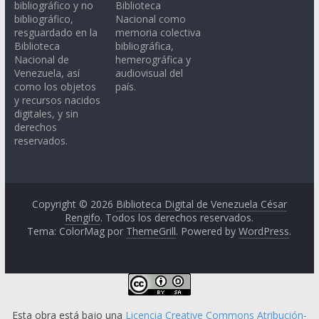
bibliográfico y no
Biblioteca
bibliográfico,
Nacional como
resguardado en la
memoria colectiva
Biblioteca
bibliográfica,
Nacional de
hemerográfica y
Venezuela, así
audiovisual del
como los objetos
país.
y recursos nacidos
digitales, y sin
derechos
reservados.
Copyright © 2026
Biblioteca Digital de Venezuela César
Rengifo
. Todos los derechos reservados.
Tema: ColorMag por
ThemeGrill
. Powered by
WordPress
.
Esta obra está bajo una
Licencia Creative Commons Atribución-