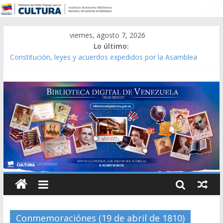
viernes, agosto 7, 2026
Lo último:
Constitución, leyes y acuerdos expedidos por la Asamblea
Constituyente del Estado Lara en 1881.
Una Parálisis [material gráfico]
Modesta Bor Sánchez [material gráfico]
Gaceta Oficial de la República de Venezuela año CXXXIII Mes V,
Caracas 09 de marzo de 2006 N° 38.394
Catálogo temático de obras de Modesta Bor
Conmemoraciónes (19 de abril de 1810)