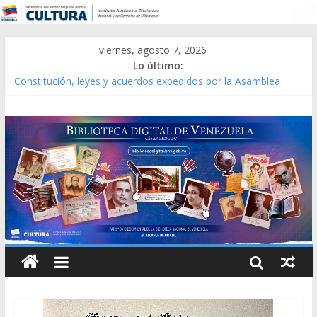
viernes, agosto 7, 2026
Lo último:
Constitución, leyes y acuerdos expedidos por la Asamblea
Constituyente del Estado Lara en 1881.
Una Parálisis [material gráfico]
Modesta Bor Sánchez [material gráfico]
Gaceta Oficial de la República de Venezuela año CXXXIII Mes V,
Caracas 09 de marzo de 2006 N° 38.394
Catálogo temático de obras de Modesta Bor