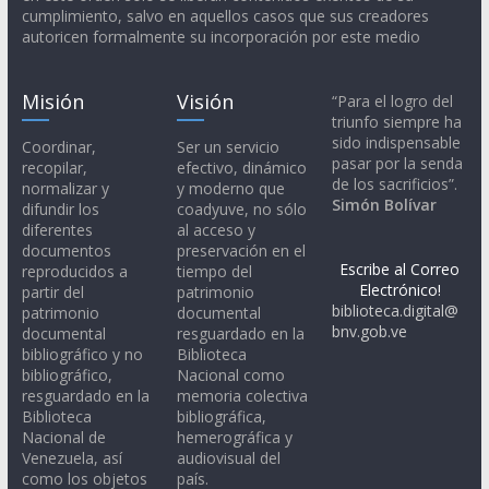
cumplimiento, salvo en aquellos casos que sus creadores
autoricen formalmente su incorporación por este medio
Misión
Visión
“Para el logro del
triunfo siempre ha
sido indispensable
Coordinar,
Ser un servicio
pasar por la senda
recopilar,
efectivo, dinámico
de los sacrificios”.
normalizar y
y moderno que
Simón Bolívar
difundir los
coadyuve, no sólo
diferentes
al acceso y
documentos
preservación en el
Escribe al Correo
reproducidos a
tiempo del
Electrónico!
partir del
patrimonio
biblioteca.digital@
patrimonio
documental
bnv.gob.ve
documental
resguardado en la
bibliográfico y no
Biblioteca
bibliográfico,
Nacional como
resguardado en la
memoria colectiva
Biblioteca
bibliográfica,
Nacional de
hemerográfica y
Venezuela, así
audiovisual del
como los objetos
país.