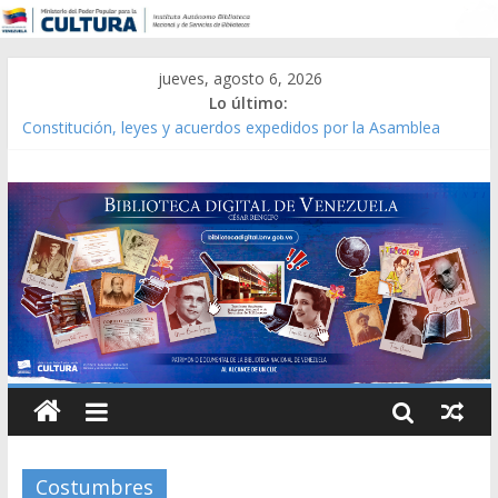
jueves, agosto 6, 2026
Lo último:
Constitución, leyes y acuerdos expedidos por la Asamblea
Constituyente del Estado Lara en 1881.
Una Parálisis [material gráfico]
Modesta Bor Sánchez [material gráfico]
Gaceta Oficial de la República de Venezuela año CXXXIII Mes V,
Caracas 09 de marzo de 2006 N° 38.394
Catálogo temático de obras de Modesta Bor
Costumbres