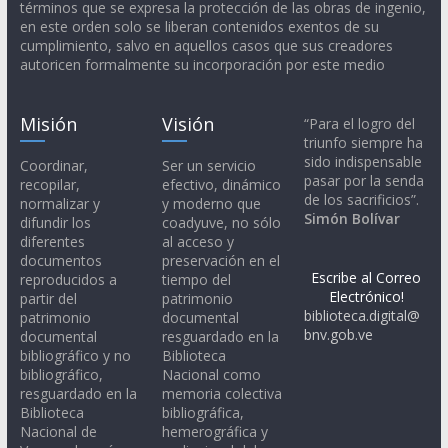
términos que se expresa la protección de las obras de ingenio,
en este orden solo se liberan contenidos exentos de su
cumplimiento, salvo en aquellos casos que sus creadores
autoricen formalmente su incorporación por este medio
Misión
Visión
“Para el logro del
triunfo siempre ha
sido indispensable
Coordinar,
Ser un servicio
pasar por la senda
recopilar,
efectivo, dinámico
de los sacrificios”.
normalizar y
y moderno que
Simón Bolívar
difundir los
coadyuve, no sólo
diferentes
al acceso y
documentos
preservación en el
Escribe al Correo
reproducidos a
tiempo del
Electrónico!
partir del
patrimonio
biblioteca.digital@
patrimonio
documental
bnv.gob.ve
documental
resguardado en la
bibliográfico y no
Biblioteca
bibliográfico,
Nacional como
resguardado en la
memoria colectiva
Biblioteca
bibliográfica,
Nacional de
hemerográfica y