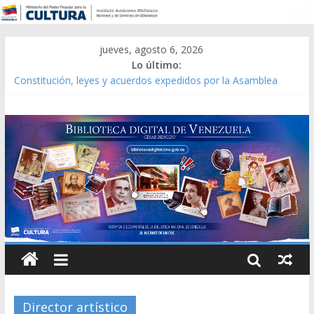
jueves, agosto 6, 2026
Lo último:
Constitución, leyes y acuerdos expedidos por la Asamblea
Constituyente del Estado Lara en 1881.
Una Parálisis [material gráfico]
Modesta Bor Sánchez [material gráfico]
Gaceta Oficial de la República de Venezuela año CXXXIII Mes V,
Caracas 09 de marzo de 2006 N° 38.394
Catálogo temático de obras de Modesta Bor
Director artístico