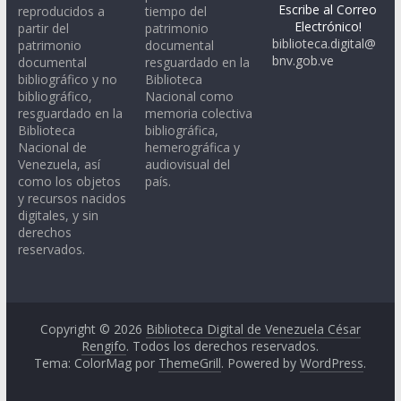
Escribe al Correo
reproducidos a
tiempo del
Electrónico!
partir del
patrimonio
biblioteca.digital@
patrimonio
documental
bnv.gob.ve
documental
resguardado en la
bibliográfico y no
Biblioteca
bibliográfico,
Nacional como
resguardado en la
memoria colectiva
Biblioteca
bibliográfica,
Nacional de
hemerográfica y
Venezuela, así
audiovisual del
como los objetos
país.
y recursos nacidos
digitales, y sin
derechos
reservados.
Copyright © 2026
Biblioteca Digital de Venezuela César
Rengifo
. Todos los derechos reservados.
Tema: ColorMag por
ThemeGrill
. Powered by
WordPress
.