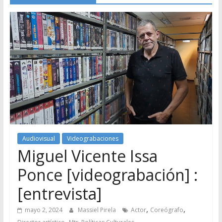
Audiovisual
Videograbaciones
Miguel Vicente Issa
Ponce [videograbación] :
[entrevista]
,
,
mayo 2, 2024
Massiel Pirela
Actor
Coreógrafo
,