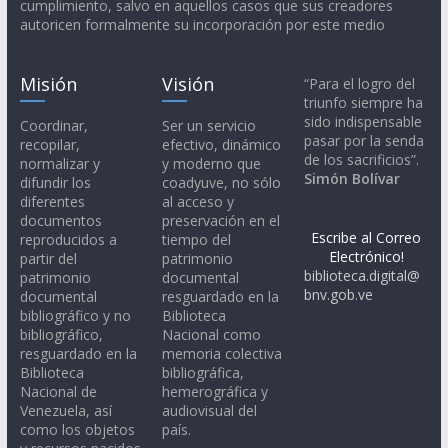
cumplimiento, salvo en aquellos casos que sus creadores
autoricen formalmente su incorporación por este medio
Misión
Visión
“Para el logro del
triunfo siempre ha
sido indispensable
Coordinar,
Ser un servicio
pasar por la senda
recopilar,
efectivo, dinámico
de los sacrificios”.
normalizar y
y moderno que
Simón Bolívar
difundir los
coadyuve, no sólo
diferentes
al acceso y
documentos
preservación en el
Escribe al Correo
reproducidos a
tiempo del
Electrónico!
partir del
patrimonio
biblioteca.digital@
patrimonio
documental
bnv.gob.ve
documental
resguardado en la
bibliográfico y no
Biblioteca
bibliográfico,
Nacional como
resguardado en la
memoria colectiva
Biblioteca
bibliográfica,
Nacional de
hemerográfica y
Venezuela, así
audiovisual del
como los objetos
país.