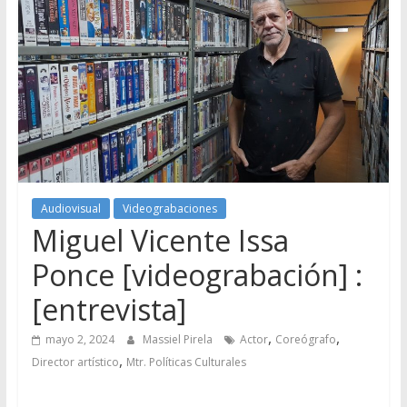
Audiovisual
Videograbaciones
Miguel Vicente Issa
Ponce [videograbación] :
[entrevista]
,
,
mayo 2, 2024
Massiel Pirela
Actor
Coreógrafo
,
Director artístico
Mtr. Políticas Culturales