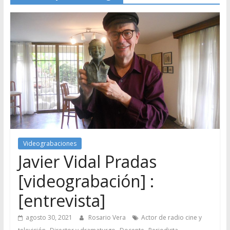
Videograbaciones
Javier Vidal Pradas
[videograbación] :
[entrevista]
agosto 30, 2021
Rosario Vera
Actor de radio cine y
,
,
,