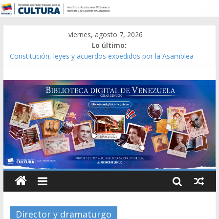
viernes, agosto 7, 2026
Lo último:
Constitución, leyes y acuerdos expedidos por la Asamblea
Constituyente del Estado Lara en 1881.
Una Parálisis [material gráfico]
Modesta Bor Sánchez [material gráfico]
Gaceta Oficial de la República de Venezuela año CXXXIII Mes V,
Caracas 09 de marzo de 2006 N° 38.394
Catálogo temático de obras de Modesta Bor
Director y dramaturgo