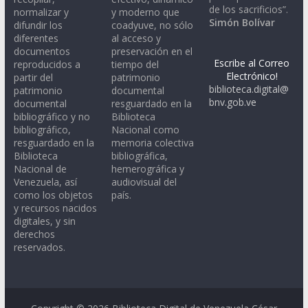
de los sacrificios”.
normalizar y
y moderno que
Simón Bolívar
difundir los
coadyuve, no sólo
diferentes
al acceso y
documentos
preservación en el
Escribe al Correo
reproducidos a
tiempo del
Electrónico!
partir del
patrimonio
biblioteca.digital@
patrimonio
documental
bnv.gob.ve
documental
resguardado en la
bibliográfico y no
Biblioteca
bibliográfico,
Nacional como
resguardado en la
memoria colectiva
Biblioteca
bibliográfica,
Nacional de
hemerográfica y
Venezuela, así
audiovisual del
como los objetos
país.
y recursos nacidos
digitales, y sin
derechos
reservados.