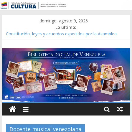
domingo, agosto 9, 2026
Lo último:
Constitución, leyes y acuerdos expedidos por la Asamblea
Constituyente del Estado Lara en 1881.
Una Parálisis [material gráfico]
Modesta Bor Sánchez [material gráfico]
Gaceta Oficial de la República de Venezuela año CXXXIII Mes V,
Caracas 09 de marzo de 2006 N° 38.394
Catálogo temático de obras de Modesta Bor
Docente musical venezolana