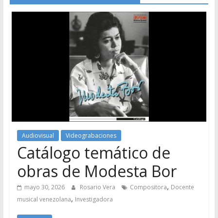
Audiovisual
Videograbaciones
Catálogo temático de
obras de Modesta Bor
,
mayo 30, 2026
Rosario Vera
Compositora
Docente
,
musical venezolana
Investigadora