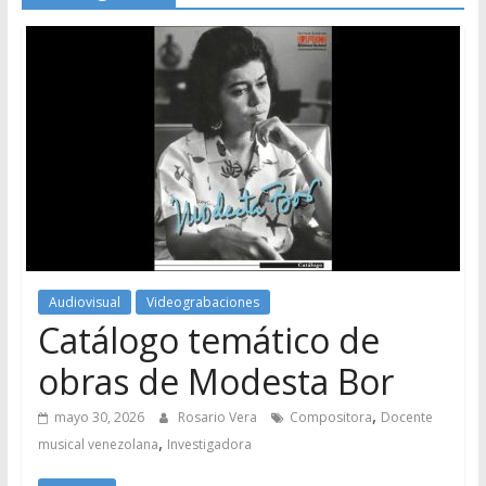
Audiovisual
Videograbaciones
Catálogo temático de
obras de Modesta Bor
,
mayo 30, 2026
Rosario Vera
Compositora
Docente
,
musical venezolana
Investigadora