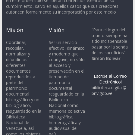
en este orden solo se liberan contenidos exentos de su
cumplimiento, salvo en aquellos casos que sus creadores
autoricen formalmente su incorporación por este medio
Misión
Visión
“Para el logro del
triunfo siempre ha
sido indispensable
Coordinar,
Ser un servicio
pasar por la senda
recopilar,
efectivo, dinámico
de los sacrificios”.
normalizar y
y moderno que
Simón Bolívar
difundir los
coadyuve, no sólo
diferentes
al acceso y
documentos
preservación en el
Escribe al Correo
reproducidos a
tiempo del
Electrónico!
partir del
patrimonio
biblioteca.digital@
patrimonio
documental
bnv.gob.ve
documental
resguardado en la
bibliográfico y no
Biblioteca
bibliográfico,
Nacional como
resguardado en la
memoria colectiva
Biblioteca
bibliográfica,
Nacional de
hemerográfica y
Venezuela, así
audiovisual del
como los objetos
país.