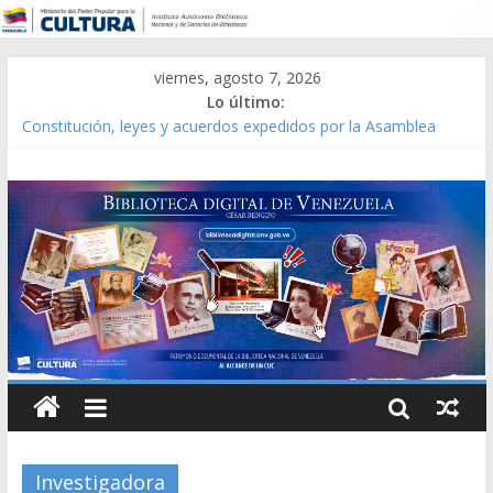
viernes, agosto 7, 2026
Lo último:
Constitución, leyes y acuerdos expedidos por la Asamblea
Constituyente del Estado Lara en 1881.
Una Parálisis [material gráfico]
Modesta Bor Sánchez [material gráfico]
Gaceta Oficial de la República de Venezuela año CXXXIII Mes V,
Caracas 09 de marzo de 2006 N° 38.394
Catálogo temático de obras de Modesta Bor
Investigadora