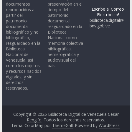
documentos
preservación en el
Escribe al Correo
reproducidos a
tiempo del
Electrónico!
partir del
patrimonio
biblioteca.digital@
patrimonio
documental
bnv.gob.ve
documental
resguardado en la
bibliográfico y no
Biblioteca
bibliográfico,
Nacional como
resguardado en la
memoria colectiva
Biblioteca
bibliográfica,
Nacional de
hemerográfica y
Venezuela, así
audiovisual del
como los objetos
país.
y recursos nacidos
digitales, y sin
derechos
reservados.
Copyright © 2026
Biblioteca Digital de Venezuela César
Rengifo
. Todos los derechos reservados.
Tema: ColorMag por
ThemeGrill
. Powered by
WordPress
.