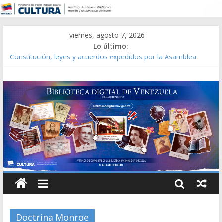
viernes, agosto 7, 2026
Lo último:
Constitución, leyes y acuerdos expedidos por la Asamblea
Constituyente del Estado Lara en 1881.
Una Parálisis [material gráfico]
Modesta Bor Sánchez [material gráfico]
Gaceta Oficial de la República de Venezuela año CXXXIII Mes V,
Caracas 09 de marzo de 2006 N° 38.394
Catálogo temático de obras de Modesta Bor
Doctrina Monroe