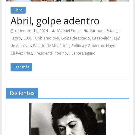
Libro
Abril, golpe adentro
diciembre 14, 2024
Massiel Pirela
Carmona Estanga
,
,
,
,
,
Pedro
EEUU
Gobierno civil
Golpe de Estado
La rebelión
Ley
,
,
de Amnistía
Palacio de Miraflores
Política y Gobierno: Hugo
,
,
Chávez Frías
Presidente Interino
Puente Llaguno
Leer más
Recientes