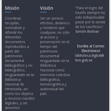
Misión
Visión
“Para el logro del
triunfo siempre ha
sido indispensable
Coordinar,
Ser un servicio
pasar por la senda
recopilar,
efectivo, dinámico
de los sacrificios”.
normalizar y
y moderno que
Simón Bolívar
difundir los
coadyuve, no sólo
diferentes
al acceso y
documentos
preservación en el
Escribe al Correo
reproducidos a
tiempo del
Electrónico!
partir del
patrimonio
biblioteca.digital@
patrimonio
documental
bnv.gob.ve
documental
resguardado en la
bibliográfico y no
Biblioteca
bibliográfico,
Nacional como
resguardado en la
memoria colectiva
Biblioteca
bibliográfica,
Nacional de
hemerográfica y
Venezuela, así
audiovisual del
como los objetos
país.
y recursos nacidos
digitales, y sin
derechos