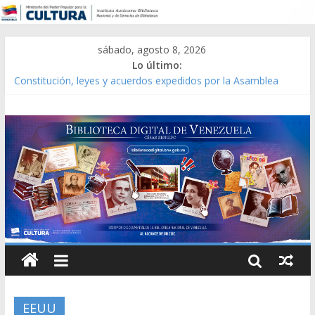
sábado, agosto 8, 2026
Lo último:
Constitución, leyes y acuerdos expedidos por la Asamblea
Constituyente del Estado Lara en 1881.
Una Parálisis [material gráfico]
Modesta Bor Sánchez [material gráfico]
Gaceta Oficial de la República de Venezuela año CXXXIII Mes V,
Caracas 09 de marzo de 2006 N° 38.394
Catálogo temático de obras de Modesta Bor
EEUU