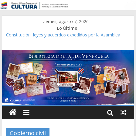
viernes, agosto 7, 2026
Lo último:
Constitución, leyes y acuerdos expedidos por la Asamblea
Constituyente del Estado Lara en 1881.
Una Parálisis [material gráfico]
Modesta Bor Sánchez [material gráfico]
Gaceta Oficial de la República de Venezuela año CXXXIII Mes V,
Caracas 09 de marzo de 2006 N° 38.394
Catálogo temático de obras de Modesta Bor
Gobierno civil