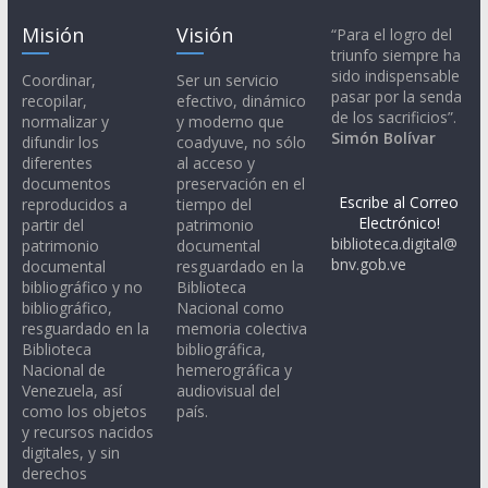
Misión
Visión
“Para el logro del
triunfo siempre ha
sido indispensable
Coordinar,
Ser un servicio
pasar por la senda
recopilar,
efectivo, dinámico
de los sacrificios”.
normalizar y
y moderno que
Simón Bolívar
difundir los
coadyuve, no sólo
diferentes
al acceso y
documentos
preservación en el
Escribe al Correo
reproducidos a
tiempo del
Electrónico!
partir del
patrimonio
biblioteca.digital@
patrimonio
documental
bnv.gob.ve
documental
resguardado en la
bibliográfico y no
Biblioteca
bibliográfico,
Nacional como
resguardado en la
memoria colectiva
Biblioteca
bibliográfica,
Nacional de
hemerográfica y
Venezuela, así
audiovisual del
como los objetos
país.
y recursos nacidos
digitales, y sin
derechos