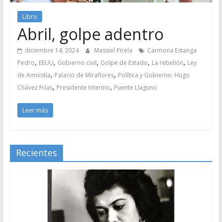
Libro
Abril, golpe adentro
diciembre 14, 2024
Massiel Pirela
Carmona Estanga
,
,
,
,
,
Pedro
EEUU
Gobierno civil
Golpe de Estado
La rebelión
Ley
,
,
de Amnistía
Palacio de Miraflores
Política y Gobierno: Hugo
,
,
Chávez Frías
Presidente Interino
Puente Llaguno
Leer más
Recientes