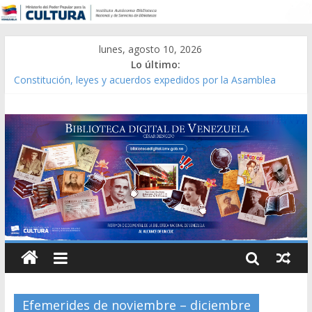
lunes, agosto 10, 2026
Lo último:
Constitución, leyes y acuerdos expedidos por la Asamblea
Constituyente del Estado Lara en 1881.
Una Parálisis [material gráfico]
Modesta Bor Sánchez [material gráfico]
Gaceta Oficial de la República de Venezuela año CXXXIII Mes V,
Caracas 09 de marzo de 2006 N° 38.394
Catálogo temático de obras de Modesta Bor
Efemerides de noviembre – diciembre