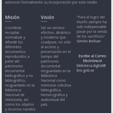
autoricen formalmente su incorporación por este medio
Misión
Visión
“Para el logro del
triunfo siempre ha
sido indispensable
Coordinar,
Ser un servicio
pasar por la senda
recopilar,
efectivo, dinámico
de los sacrificios”.
normalizar y
y moderno que
Simón Bolívar
difundir los
coadyuve, no sólo
diferentes
al acceso y
documentos
preservación en el
Escribe al Correo
reproducidos a
tiempo del
Electrónico!
partir del
patrimonio
biblioteca.digital@
patrimonio
documental
bnv.gob.ve
documental
resguardado en la
bibliográfico y no
Biblioteca
bibliográfico,
Nacional como
resguardado en la
memoria colectiva
Biblioteca
bibliográfica,
Nacional de
hemerográfica y
Venezuela, así
audiovisual del
como los objetos
país.
y recursos nacidos