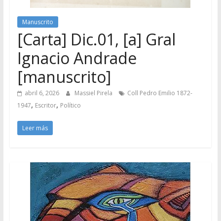
Manuscrito
[Carta] Dic.01, [a] Gral
Ignacio Andrade
[manuscrito]
abril 6, 2026
Massiel Pirela
Coll Pedro Emilio 1872-
,
,
1947
Escritor
Político
Leer más