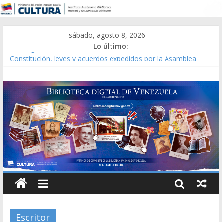
sábado, agosto 8, 2026
Lo último:
Catálogo temático de obras de Modesta Bor
Constitución, leyes y acuerdos expedidos por la Asamblea
Constituyente del Estado Lara en 1881.
Una Parálisis [material gráfico]
Modesta Bor Sánchez [material gráfico]
Gaceta Oficial de la República de Venezuela año CXXXIII Mes V,
Caracas 09 de marzo de 2006 N° 38.394
Escritor