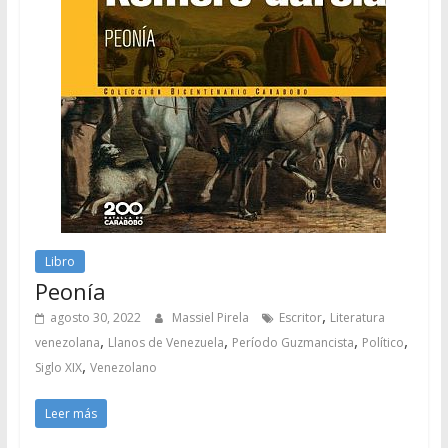
Libro
Peonía
,
agosto 30, 2022
Massiel Pirela
Escritor
Literatura
,
,
,
,
venezolana
Llanos de Venezuela
Período Guzmancista
Político
,
Siglo XIX
Venezolano
Leer más