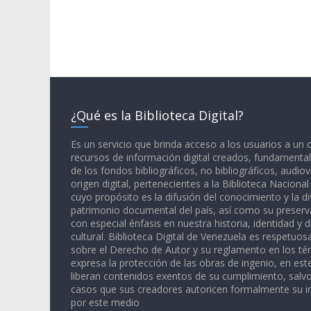
¿Qué es la Biblioteca Digital?
Es un servicio que brinda acceso a los usuarios a un
recursos de información digital creados, fundamental
de los fondos bibliográficos, no bibliográficos, audiov
origen digital, pertenecientes a la Biblioteca Naciona
cuyo propósito es la difusión del conocimiento y la di
patrimonio documental del país, así como su preserva
con especial énfasis en nuestra historia, identidad y d
cultural. Biblioteca Digital de Venezuela es respetuos
sobre el Derecho de Autor y su reglamento en los té
expresa la protección de las obras de ingenio, en est
liberan contenidos exentos de su cumplimiento, salv
casos que sus creadores autoricen formalmente su i
por este medio