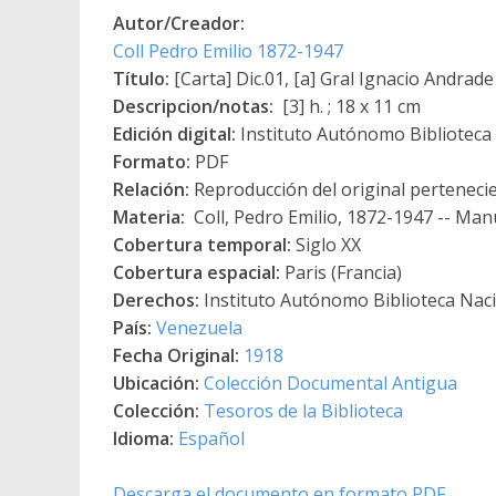
Autor/Creador:
Coll Pedro Emilio 1872-1947
Título:
[Carta] Dic.01, [a] Gral Ignacio Andrad
Descripcion/notas:
[3] h. ; 18 x 11 cm
Edición digital:
Instituto Autónomo Biblioteca N
Formato:
PDF
Relación:
Reproducción del original pertenecie
Materia:
Coll, Pedro Emilio, 1872-1947 -- Man
Cobertura temporal:
Siglo XX
Cobertura espacial:
Paris (Francia)
Derechos:
Instituto Autónomo Biblioteca Nacio
País:
Venezuela
Fecha Original:
1918
Ubicación:
Colección Documental Antigua
Colección:
Tesoros de la Biblioteca
Idioma:
Español
Descarga el documento en formato PDF