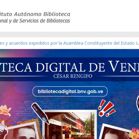
yes y acuerdos expedidos por la Asamblea Constituyente del Estado L
terial gráfico]
chez [material gráfico]
e la República de Venezuela año CXXXIII Mes V, Caracas 09 de marzo
co de obras de Modesta Bor