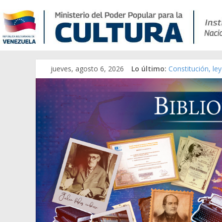
jueves, agosto 6, 2026
Lo último:
Constitución, le
Una Parálisis [ma
Modesta Bor Sán
Gaceta Oficial d
Catálogo temáti