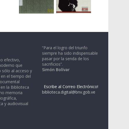
“Para el logro del triunfo
siempre ha sido indispensable
pasar por la senda de los
io efectivo,
sacrificios”.
moderno que
Simón Bolívar
 sólo al acceso y
 en el tiempo del
documental
Escribe al Correo Electrónico!
en la Biblioteca
biblioteca.digital@bnv.gob.ve
omo memoria
iográfica,
a y audiovisual