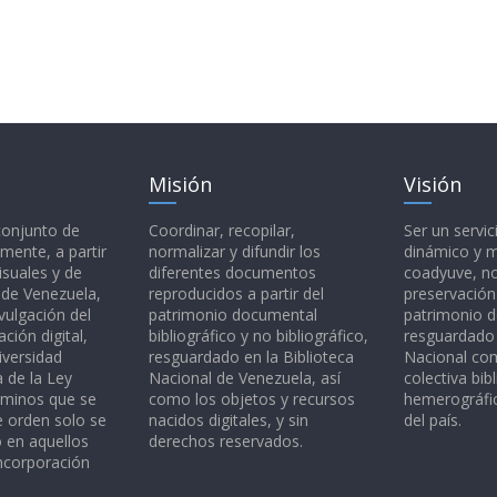
Misión
Visión
 conjunto de
Coordinar, recopilar,
Ser un servic
mente, a partir
normalizar y difundir los
dinámico y 
isuales y de
diferentes documentos
coadyuve, no
l de Venezuela,
reproducidos a partir del
preservación
vulgación del
patrimonio documental
patrimonio 
ción digital,
bibliográfico y no bibliográfico,
resguardado 
iversidad
resguardado en la Biblioteca
Nacional c
a de la Ley
Nacional de Venezuela, así
colectiva bibl
rminos que se
como los objetos y recursos
hemerográfic
e orden solo se
nacidos digitales, y sin
del país.
o en aquellos
derechos reservados.
ncorporación