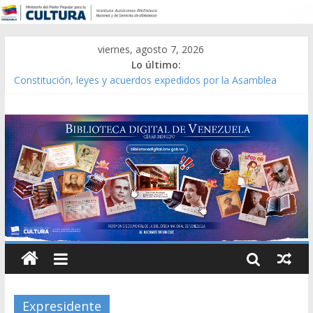
viernes, agosto 7, 2026
Lo último:
Constitución, leyes y acuerdos expedidos por la Asamblea
Constituyente del Estado Lara en 1881.
Una Parálisis [material gráfico]
Modesta Bor Sánchez [material gráfico]
Gaceta Oficial de la República de Venezuela año CXXXIII Mes V,
Caracas 09 de marzo de 2006 N° 38.394
Catálogo temático de obras de Modesta Bor
Expresidente