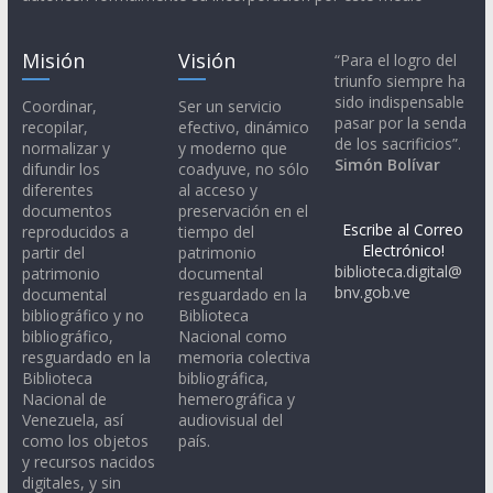
Misión
Visión
“Para el logro del
triunfo siempre ha
sido indispensable
Coordinar,
Ser un servicio
pasar por la senda
recopilar,
efectivo, dinámico
de los sacrificios”.
normalizar y
y moderno que
Simón Bolívar
difundir los
coadyuve, no sólo
diferentes
al acceso y
documentos
preservación en el
Escribe al Correo
reproducidos a
tiempo del
Electrónico!
partir del
patrimonio
biblioteca.digital@
patrimonio
documental
bnv.gob.ve
documental
resguardado en la
bibliográfico y no
Biblioteca
bibliográfico,
Nacional como
resguardado en la
memoria colectiva
Biblioteca
bibliográfica,
Nacional de
hemerográfica y
Venezuela, así
audiovisual del
como los objetos
país.
y recursos nacidos
digitales, y sin