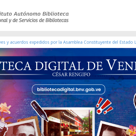
eyes y acuerdos expedidos por la Asamblea Constituyente del Estado 
aterial gráfico]
chez [material gráfico]
de la República de Venezuela año CXXXIII Mes V, Caracas 09 de marzo
ico de obras de Modesta Bor