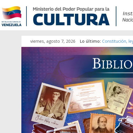
viernes, agosto 7, 2026
Lo último:
Constitución, l
Una Parálisis [m
Modesta Bor Sán
Gaceta Oficial 
Catálogo temát