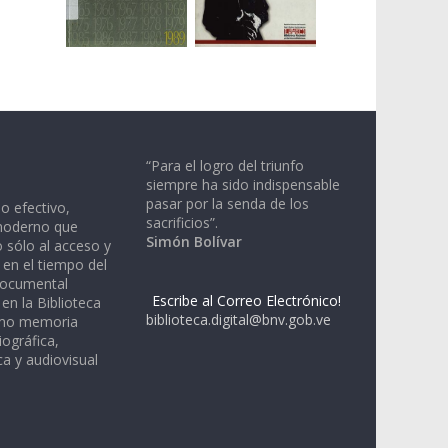
“Para el logro del triunfo
siempre ha sido indispensable
pasar por la senda de los
io efectivo,
sacrificios”.
moderno que
Simón Bolívar
 sólo al acceso y
 en el tiempo del
documental
Escribe al Correo Electrónico!
en la Biblioteca
biblioteca.digital@bnv.gob.ve
omo memoria
iográfica,
a y audiovisual