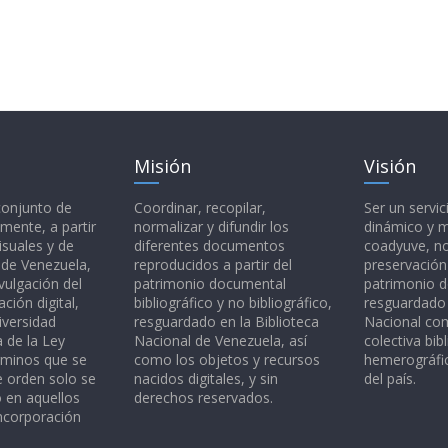
Misión
Visión
 conjunto de
Coordinar, recopilar,
Ser un servic
mente, a partir
normalizar y difundir los
dinámico y 
isuales y de
diferentes documentos
coadyuve, no
l de Venezuela,
reproducidos a partir del
preservación
vulgación del
patrimonio documental
patrimonio 
ción digital,
bibliográfico y no bibliográfico,
resguardado 
iversidad
resguardado en la Biblioteca
Nacional c
a de la Ley
Nacional de Venezuela, así
colectiva bibl
rminos que se
como los objetos y recursos
hemerográfic
e orden solo se
nacidos digitales, y sin
del país.
o en aquellos
derechos reservados.
ncorporación