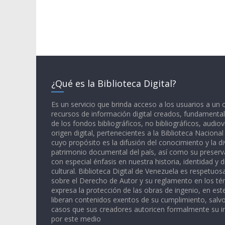
¿Qué es la Biblioteca Digital?
Es un servicio que brinda acceso a los usuarios a un
recursos de información digital creados, fundamental
de los fondos bibliográficos, no bibliográficos, audiov
origen digital, pertenecientes a la Biblioteca Naciona
cuyo propósito es la difusión del conocimiento y la di
patrimonio documental del país, así como su preserva
con especial énfasis en nuestra historia, identidad y d
cultural. Biblioteca Digital de Venezuela es respetuos
sobre el Derecho de Autor y su reglamento en los té
expresa la protección de las obras de ingenio, en est
liberan contenidos exentos de su cumplimiento, salv
casos que sus creadores autoricen formalmente su i
por este medio