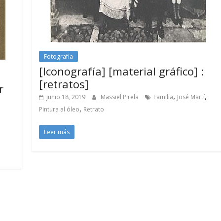
Fotografía
[Iconografía] [material gráfico] :
[retratos]
r
,
,
junio 18, 2019
Massiel Pirela
Familia
José Martí
,
Pintura al óleo
Retrato
Leer más