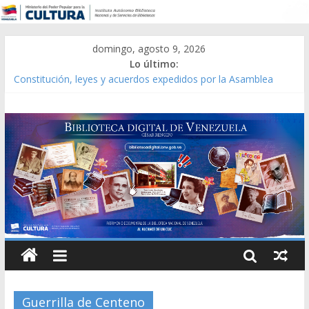
domingo, agosto 9, 2026
Lo último:
Constitución, leyes y acuerdos expedidos por la Asamblea
Constituyente del Estado Lara en 1881.
Una Parálisis [material gráfico]
Modesta Bor Sánchez [material gráfico]
Gaceta Oficial de la República de Venezuela año CXXXIII Mes V,
Caracas 09 de marzo de 2006 N° 38.394
Catálogo temático de obras de Modesta Bor
Guerrilla de Centeno