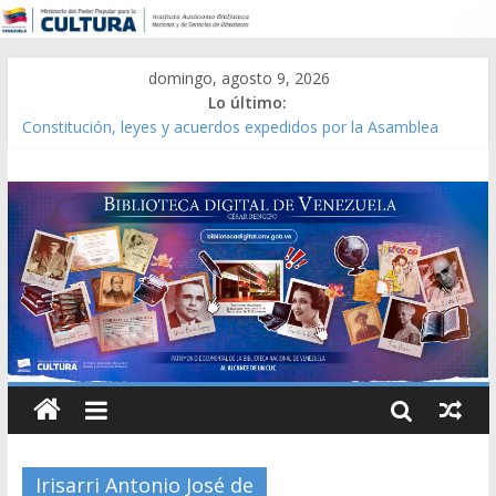
domingo, agosto 9, 2026
Lo último:
Constitución, leyes y acuerdos expedidos por la Asamblea
Constituyente del Estado Lara en 1881.
Una Parálisis [material gráfico]
Modesta Bor Sánchez [material gráfico]
Gaceta Oficial de la República de Venezuela año CXXXIII Mes V,
Caracas 09 de marzo de 2006 N° 38.394
Catálogo temático de obras de Modesta Bor
Irisarri Antonio José de