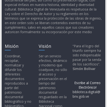
documental del país, así como su preservación digital, con
especial énfasis en nuestra historia, identidad y diversidad
cultural. Biblioteca Digital de Venezuela es respetuosa de la
Ley sobre el Derecho de Autor y su reglamento en los
términos que se expresa la protección de las obras de ingenio,
en este orden solo se liberan contenidos exentos de su
cumplimiento, salvo en aquellos casos que sus creadores
autoricen formalmente su incorporación por este medio
Misión
Visión
“Para el logro del
triunfo siempre ha
sido indispensable
Coordinar,
Ser un servicio
pasar por la senda
recopilar,
efectivo, dinámico
de los sacrificios”.
normalizar y
y moderno que
Simón Bolívar
difundir los
coadyuve, no sólo
diferentes
al acceso y
documentos
preservación en el
Escribe al Correo
reproducidos a
tiempo del
Electrónico!
partir del
patrimonio
biblioteca.digital@
patrimonio
documental
bnv.gob.ve
documental
resguardado en la
bibliográfico y no
Biblioteca
bibliográfico,
Nacional como