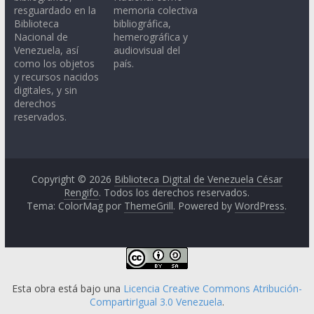
resguardado en la
memoria colectiva
Biblioteca
bibliográfica,
Nacional de
hemerográfica y
Venezuela, así
audiovisual del
como los objetos
país.
y recursos nacidos
digitales, y sin
derechos
reservados.
Copyright © 2026
Biblioteca Digital de Venezuela César
Rengifo
. Todos los derechos reservados.
Tema: ColorMag por
ThemeGrill
. Powered by
WordPress
.
Esta obra está bajo una
Licencia Creative Commons Atribución-
CompartirIgual 3.0 Venezuela
.