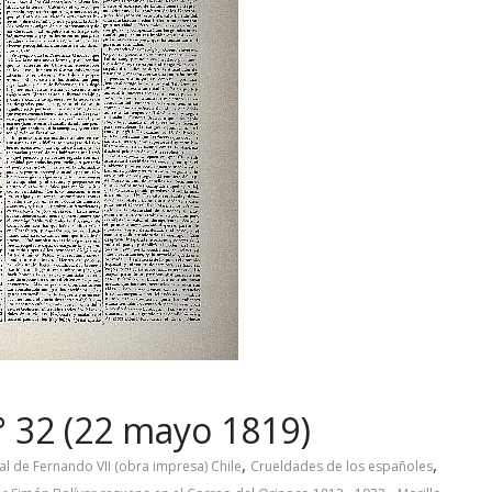
° 32 (22 mayo 1819)
,
,
l de Fernando VII (obra impresa) Chile
Crueldades de los españoles
,