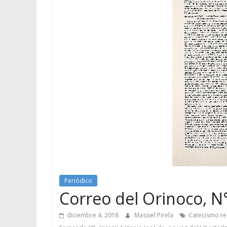
Periódico
Correo del Orinoco, N
diciembre 4, 2018
Massiel Pirela
Catecismo rea
,
,