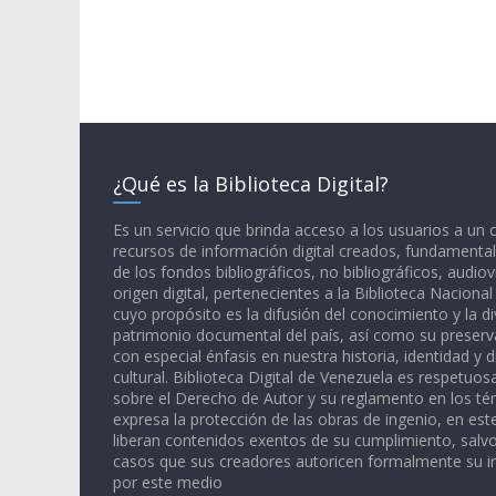
¿Qué es la Biblioteca Digital?
Es un servicio que brinda acceso a los usuarios a un
recursos de información digital creados, fundamental
de los fondos bibliográficos, no bibliográficos, audiov
origen digital, pertenecientes a la Biblioteca Naciona
cuyo propósito es la difusión del conocimiento y la di
patrimonio documental del país, así como su preserva
con especial énfasis en nuestra historia, identidad y d
cultural. Biblioteca Digital de Venezuela es respetuos
sobre el Derecho de Autor y su reglamento en los té
expresa la protección de las obras de ingenio, en est
liberan contenidos exentos de su cumplimiento, salv
casos que sus creadores autoricen formalmente su i
por este medio