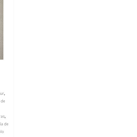
,
sur
 de
,
ras
ía de
blo