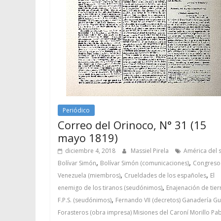
Periódico
Correo del Orinoco, N° 31 (15
mayo 1819)
diciembre 4, 2018
Massiel Pirela
América del 
,
,
Bolívar Simón
Bolívar Simón (comunicaciones)
Congreso
,
,
Venezuela (miembros)
Crueldades de los españoles
El
,
enemigo de los tiranos (seudónimos)
Enajenación de tier
,
F.P.S. (seudónimos)
Fernando VII (decretos) Ganadería Gu
Forasteros (obra impresa) Misiones del Caroní Morillo Pa