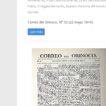
Fernando VII
Irisarri Antonio José de
La voz del Libertad
,
,
Pablo
O'Higgins Bernardo
Registro memoria del mundo d
Germán
Correo del Orinoco, N° 32 (22 mayo 1819)
Leer más