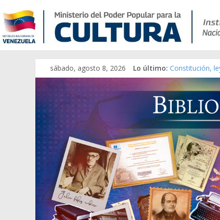
sábado, agosto 8, 2026
Lo último:
Constitución, l
Una Parálisis [m
Modesta Bor Sá
Gaceta Oficial 
Catálogo temát