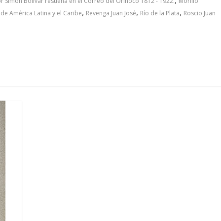
or Simón Bolívar resuena en el Correo del Orinoco 1812 - 1922.
Morillo
,
,
,
e América Latina y el Caribe
Revenga Juan José
Río de la Plata
Roscio Juan