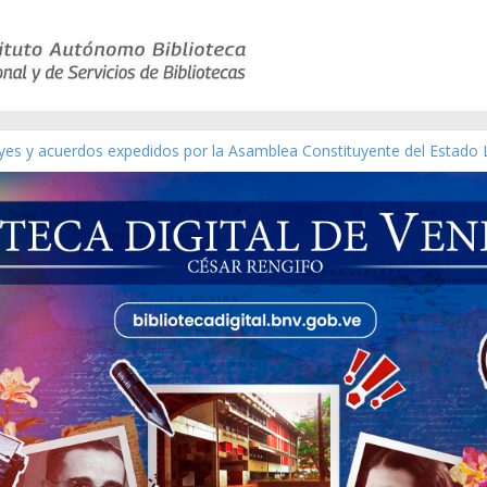
eyes y acuerdos expedidos por la Asamblea Constituyente del Estado 
aterial gráfico]
nchez [material gráfico]
de la República de Venezuela año CXXXIII Mes V, Caracas 09 de marz
ico de obras de Modesta Bor