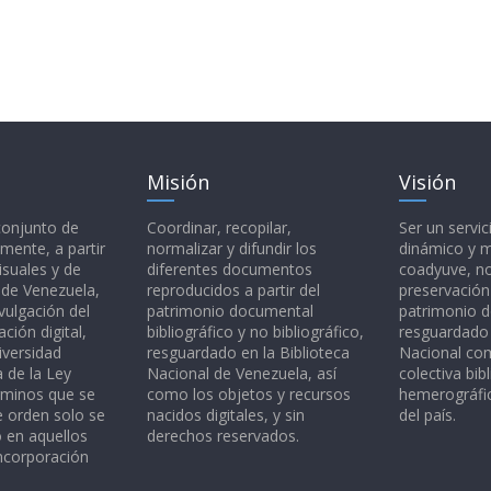
Misión
Visión
 conjunto de
Coordinar, recopilar,
Ser un servic
mente, a partir
normalizar y difundir los
dinámico y 
isuales y de
diferentes documentos
coadyuve, no
l de Venezuela,
reproducidos a partir del
preservación
vulgación del
patrimonio documental
patrimonio 
ción digital,
bibliográfico y no bibliográfico,
resguardado 
iversidad
resguardado en la Biblioteca
Nacional c
a de la Ley
Nacional de Venezuela, así
colectiva bibl
rminos que se
como los objetos y recursos
hemerográfic
e orden solo se
nacidos digitales, y sin
del país.
o en aquellos
derechos reservados.
ncorporación