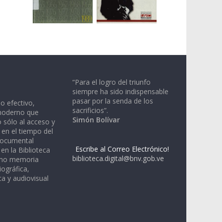
“Para el logro del triunfo
siempre ha sido indispensable
pasar por la senda de los
io efectivo,
sacrificios”.
moderno que
Simón Bolívar
 sólo al acceso y
 en el tiempo del
documental
Escribe al Correo Electrónico!
en la Biblioteca
biblioteca.digital@bnv.gob.ve
omo memoria
iográfica,
a y audiovisual