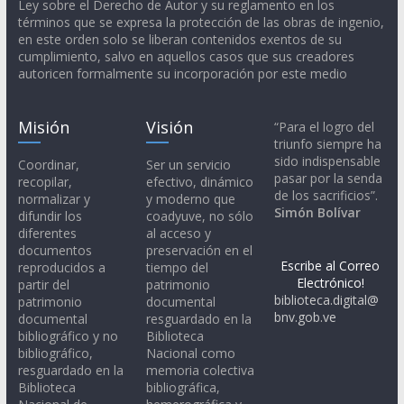
Ley sobre el Derecho de Autor y su reglamento en los
términos que se expresa la protección de las obras de ingenio,
en este orden solo se liberan contenidos exentos de su
cumplimiento, salvo en aquellos casos que sus creadores
autoricen formalmente su incorporación por este medio
Misión
Visión
“Para el logro del
triunfo siempre ha
sido indispensable
Coordinar,
Ser un servicio
pasar por la senda
recopilar,
efectivo, dinámico
de los sacrificios”.
normalizar y
y moderno que
Simón Bolívar
difundir los
coadyuve, no sólo
diferentes
al acceso y
documentos
preservación en el
Escribe al Correo
reproducidos a
tiempo del
Electrónico!
partir del
patrimonio
biblioteca.digital@
patrimonio
documental
bnv.gob.ve
documental
resguardado en la
bibliográfico y no
Biblioteca
bibliográfico,
Nacional como
resguardado en la
memoria colectiva
Biblioteca
bibliográfica,