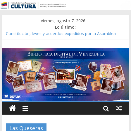
viernes, agosto 7, 2026
Lo último:
Constitución, leyes y acuerdos expedidos por la Asamblea
Constituyente del Estado Lara en 1881.
Una Parálisis [material gráfico]
Modesta Bor Sánchez [material gráfico]
Gaceta Oficial de la República de Venezuela año CXXXIII Mes V,
Caracas 09 de marzo de 2006 N° 38.394
Catálogo temático de obras de Modesta Bor
Las Queseras