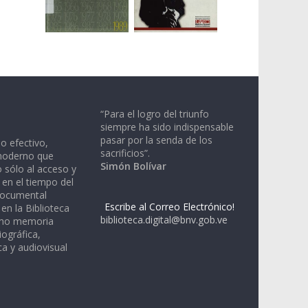
“Para el logro del triunfo
siempre ha sido indispensable
pasar por la senda de los
io efectivo,
sacrificios”.
moderno que
Simón Bolívar
 sólo al acceso y
 en el tiempo del
documental
Escribe al Correo Electrónico!
en la Biblioteca
biblioteca.digital@bnv.gob.ve
omo memoria
iográfica,
a y audiovisual