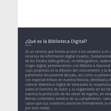
¿Qué es la Biblioteca Digital?
Es un servicio que brinda acceso a los usuarios a un
recursos de información digital creados, fundamental
de los fondos bibliográficos, no bibliográficos, audiov
origen digital, pertenecientes a la Biblioteca Naciona
cuyo propósito es la difusión del conocimiento y la di
patrimonio documental del país, así como su preserva
con especial énfasis en nuestra historia, identidad y d
cultural. Biblioteca Digital de Venezuela es respetuos
sobre el Derecho de Autor y su reglamento en los té
expresa la protección de las obras de ingenio, en est
liberan contenidos exentos de su cumplimiento, salv
casos que sus creadores autoricen formalmente su i
por este medio