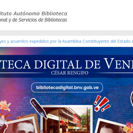
eyes y acuerdos expedidos por la Asamblea Constituyente del Estado 
aterial gráfico]
nchez [material gráfico]
de la República de Venezuela año CXXXIII Mes V, Caracas 09 de marz
ico de obras de Modesta Bor