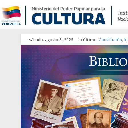
sábado, agosto 8, 2026
Lo último:
Constitución, l
Una Parálisis [m
Modesta Bor Sá
Gaceta Oficial 
Catálogo temát