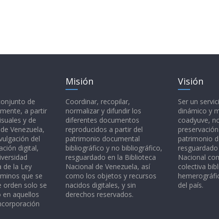
Misión
Visión
 conjunto de
Coordinar, recopilar,
Ser un servic
mente, a partir
normalizar y difundir los
dinámico y 
isuales y de
diferentes documentos
coadyuve, no
l de Venezuela,
reproducidos a partir del
preservación
vulgación del
patrimonio documental
patrimonio 
ción digital,
bibliográfico y no bibliográfico,
resguardado 
iversidad
resguardado en la Biblioteca
Nacional c
a de la Ley
Nacional de Venezuela, así
colectiva bibl
rminos que se
como los objetos y recursos
hemerográfic
e orden solo se
nacidos digitales, y sin
del país.
o en aquellos
derechos reservados.
ncorporación