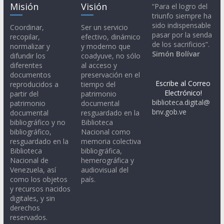
Misión
Visión
“Para el logro del
triunfo siempre ha
sido indispensable
Coordinar,
Ser un servicio
pasar por la senda
recopilar,
efectivo, dinámico
de los sacrificios”.
normalizar y
y moderno que
Simón Bolívar
difundir los
coadyuve, no sólo
diferentes
al acceso y
documentos
preservación en el
Escribe al Correo
reproducidos a
tiempo del
Electrónico!
partir del
patrimonio
biblioteca.digital@
patrimonio
documental
bnv.gob.ve
documental
resguardado en la
bibliográfico y no
Biblioteca
bibliográfico,
Nacional como
resguardado en la
memoria colectiva
Biblioteca
bibliográfica,
Nacional de
hemerográfica y
Venezuela, así
audiovisual del
como los objetos
país.
y recursos nacidos
digitales, y sin
derechos
reservados.