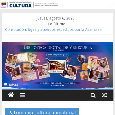
jueves, agosto 6, 2026
Lo último:
Constitución, leyes y acuerdos expedidos por la Asamblea
Constituyente del Estado Lara en 1881.
Una Parálisis [material gráfico]
Modesta Bor Sánchez [material gráfico]
Gaceta Oficial de la República de Venezuela año CXXXIII Mes V,
Caracas 09 de marzo de 2006 N° 38.394
Catálogo temático de obras de Modesta Bor
Patrimonio cultural inmaterial