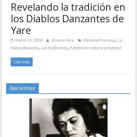
Revelando la tradición en
los Diablos Danzantes de
Yare
,
marzo 12, 2024
Rosario Vera
Identidad nacional
La
,
,
transculturación
Las tradiciones
Patrimonio cultural inmaterial
Leer más
Recientes