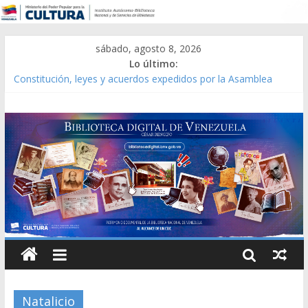
sábado, agosto 8, 2026
Lo último:
Constitución, leyes y acuerdos expedidos por la Asamblea
Constituyente del Estado Lara en 1881.
Una Parálisis [material gráfico]
Modesta Bor Sánchez [material gráfico]
Gaceta Oficial de la República de Venezuela año CXXXIII Mes V,
Caracas 09 de marzo de 2006 N° 38.394
Catálogo temático de obras de Modesta Bor
Natalicio