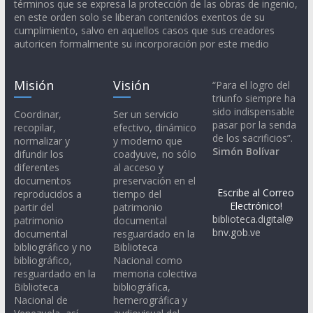
términos que se expresa la protección de las obras de ingenio,
en este orden solo se liberan contenidos exentos de su
cumplimiento, salvo en aquellos casos que sus creadores
autoricen formalmente su incorporación por este medio
Misión
Visión
“Para el logro del
triunfo siempre ha
sido indispensable
Coordinar,
Ser un servicio
pasar por la senda
recopilar,
efectivo, dinámico
de los sacrificios”.
normalizar y
y moderno que
Simón Bolívar
difundir los
coadyuve, no sólo
diferentes
al acceso y
documentos
preservación en el
Escribe al Correo
reproducidos a
tiempo del
Electrónico!
partir del
patrimonio
biblioteca.digital@
patrimonio
documental
bnv.gob.ve
documental
resguardado en la
bibliográfico y no
Biblioteca
bibliográfico,
Nacional como
resguardado en la
memoria colectiva
Biblioteca
bibliográfica,
Nacional de
hemerográfica y