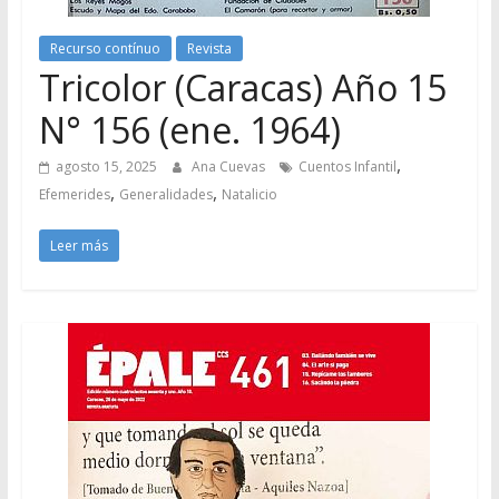
Recurso contínuo
Revista
Tricolor (Caracas) Año 15
N° 156 (ene. 1964)
,
agosto 15, 2025
Ana Cuevas
Cuentos Infantil
,
,
Efemerides
Generalidades
Natalicio
Leer más