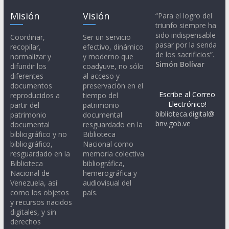
Misión
Visión
“Para el logro del
triunfo siempre ha
sido indispensable
Coordinar,
Ser un servicio
pasar por la senda
recopilar,
efectivo, dinámico
de los sacrificios”.
normalizar y
y moderno que
Simón Bolívar
difundir los
coadyuve, no sólo
diferentes
al acceso y
documentos
preservación en el
Escribe al Correo
reproducidos a
tiempo del
Electrónico!
partir del
patrimonio
biblioteca.digital@
patrimonio
documental
bnv.gob.ve
documental
resguardado en la
bibliográfico y no
Biblioteca
bibliográfico,
Nacional como
resguardado en la
memoria colectiva
Biblioteca
bibliográfica,
Nacional de
hemerográfica y
Venezuela, así
audiovisual del
como los objetos
país.
y recursos nacidos
digitales, y sin
derechos