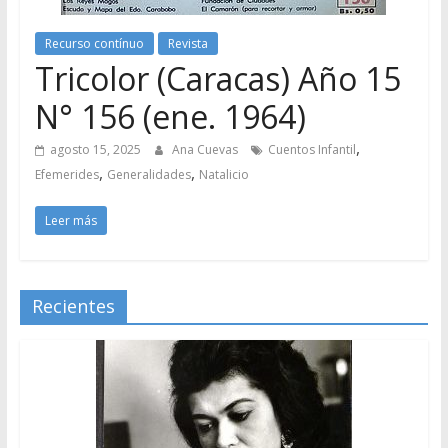
Recurso contínuo
Revista
Tricolor (Caracas) Año 15
N° 156 (ene. 1964)
,
agosto 15, 2025
Ana Cuevas
Cuentos Infantil
,
,
Efemerides
Generalidades
Natalicio
Leer más
Recientes