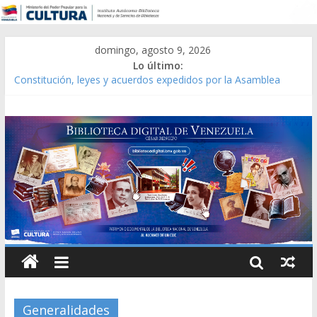
domingo, agosto 9, 2026
Lo último:
Constitución, leyes y acuerdos expedidos por la Asamblea
Constituyente del Estado Lara en 1881.
Una Parálisis [material gráfico]
Modesta Bor Sánchez [material gráfico]
Gaceta Oficial de la República de Venezuela año CXXXIII Mes V,
Caracas 09 de marzo de 2006 N° 38.394
Catálogo temático de obras de Modesta Bor
Generalidades