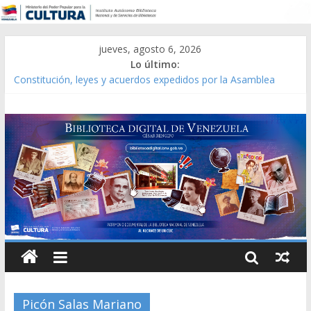
jueves, agosto 6, 2026
Lo último:
Constitución, leyes y acuerdos expedidos por la Asamblea
Constituyente del Estado Lara en 1881.
Una Parálisis [material gráfico]
Modesta Bor Sánchez [material gráfico]
Gaceta Oficial de la República de Venezuela año CXXXIII Mes V,
Caracas 09 de marzo de 2006 N° 38.394
Catálogo temático de obras de Modesta Bor
Picón Salas Mariano