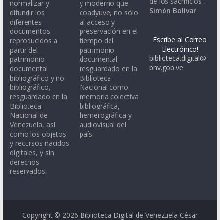
de los sacrificios”.
normalizar y
y moderno que
Simón Bolívar
difundir los
coadyuve, no sólo
diferentes
al acceso y
documentos
preservación en el
Escribe al Correo
reproducidos a
tiempo del
Electrónico!
partir del
patrimonio
biblioteca.digital@
patrimonio
documental
bnv.gob.ve
documental
resguardado en la
bibliográfico y no
Biblioteca
bibliográfico,
Nacional como
resguardado en la
memoria colectiva
Biblioteca
bibliográfica,
Nacional de
hemerográfica y
Venezuela, así
audiovisual del
como los objetos
país.
y recursos nacidos
digitales, y sin
derechos
reservados.
Copyright © 2026
Biblioteca Digital de Venezuela César