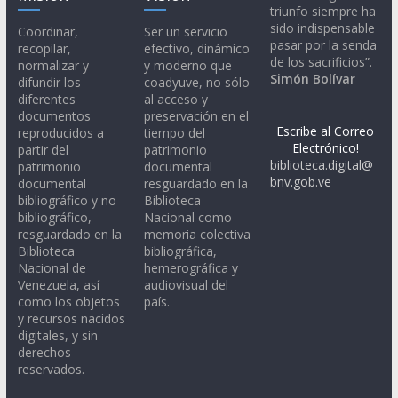
triunfo siempre ha
sido indispensable
Coordinar,
Ser un servicio
pasar por la senda
recopilar,
efectivo, dinámico
de los sacrificios”.
normalizar y
y moderno que
Simón Bolívar
difundir los
coadyuve, no sólo
diferentes
al acceso y
documentos
preservación en el
Escribe al Correo
reproducidos a
tiempo del
Electrónico!
partir del
patrimonio
biblioteca.digital@
patrimonio
documental
bnv.gob.ve
documental
resguardado en la
bibliográfico y no
Biblioteca
bibliográfico,
Nacional como
resguardado en la
memoria colectiva
Biblioteca
bibliográfica,
Nacional de
hemerográfica y
Venezuela, así
audiovisual del
como los objetos
país.
y recursos nacidos
digitales, y sin
derechos
reservados.