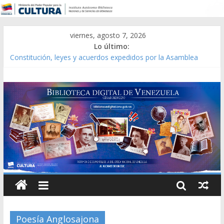
viernes, agosto 7, 2026
Lo último:
Constitución, leyes y acuerdos expedidos por la Asamblea
Constituyente del Estado Lara en 1881.
Una Parálisis [material gráfico]
Modesta Bor Sánchez [material gráfico]
Gaceta Oficial de la República de Venezuela año CXXXIII Mes V,
Caracas 09 de marzo de 2006 N° 38.394
Catálogo temático de obras de Modesta Bor
Poesía Anglosajona