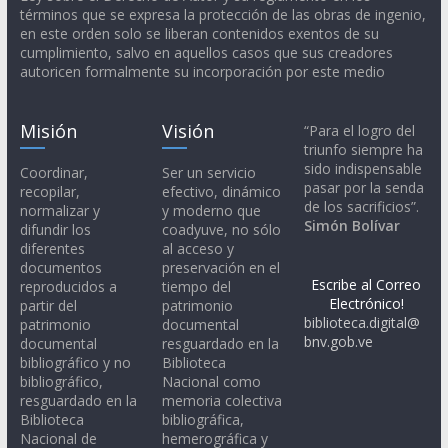
términos que se expresa la protección de las obras de ingenio,
en este orden solo se liberan contenidos exentos de su
cumplimiento, salvo en aquellos casos que sus creadores
autoricen formalmente su incorporación por este medio
Misión
Visión
“Para el logro del
triunfo siempre ha
sido indispensable
Coordinar,
Ser un servicio
pasar por la senda
recopilar,
efectivo, dinámico
de los sacrificios”.
normalizar y
y moderno que
Simón Bolívar
difundir los
coadyuve, no sólo
diferentes
al acceso y
documentos
preservación en el
Escribe al Correo
reproducidos a
tiempo del
Electrónico!
partir del
patrimonio
biblioteca.digital@
patrimonio
documental
bnv.gob.ve
documental
resguardado en la
bibliográfico y no
Biblioteca
bibliográfico,
Nacional como
resguardado en la
memoria colectiva
Biblioteca
bibliográfica,
Nacional de
hemerográfica y