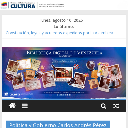
lunes, agosto 10, 2026
Lo último:
Constitución, leyes y acuerdos expedidos por la Asamblea
Constituyente del Estado Lara en 1881.
Una Parálisis [material gráfico]
Modesta Bor Sánchez [material gráfico]
Gaceta Oficial de la República de Venezuela año CXXXIII Mes V,
Caracas 09 de marzo de 2006 N° 38.394
Catálogo temático de obras de Modesta Bor
Política y Gobierno Carlos Andrés Pérez