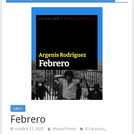
Libro
Febrero
,
octubre 27, 2025
Massiel Pirela
El Caracazo