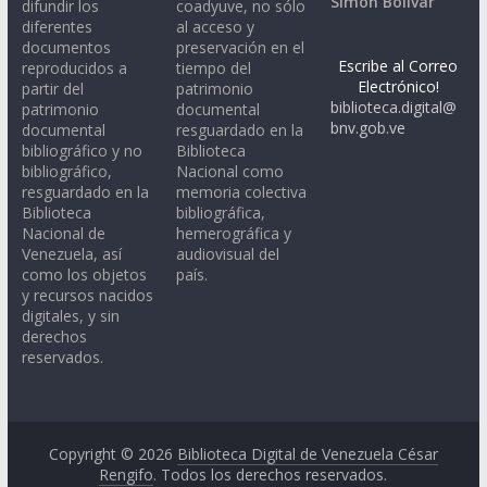
Simón Bolívar
difundir los
coadyuve, no sólo
diferentes
al acceso y
documentos
preservación en el
Escribe al Correo
reproducidos a
tiempo del
Electrónico!
partir del
patrimonio
biblioteca.digital@
patrimonio
documental
bnv.gob.ve
documental
resguardado en la
bibliográfico y no
Biblioteca
bibliográfico,
Nacional como
resguardado en la
memoria colectiva
Biblioteca
bibliográfica,
Nacional de
hemerográfica y
Venezuela, así
audiovisual del
como los objetos
país.
y recursos nacidos
digitales, y sin
derechos
reservados.
Copyright © 2026
Biblioteca Digital de Venezuela César
Rengifo
. Todos los derechos reservados.