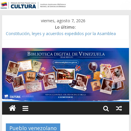
viernes, agosto 7, 2026
Lo último:
Constitución, leyes y acuerdos expedidos por la Asamblea
Constituyente del Estado Lara en 1881.
Una Parálisis [material gráfico]
Modesta Bor Sánchez [material gráfico]
Gaceta Oficial de la República de Venezuela año CXXXIII Mes V,
Caracas 09 de marzo de 2006 N° 38.394
Catálogo temático de obras de Modesta Bor
Pueblo venezolano