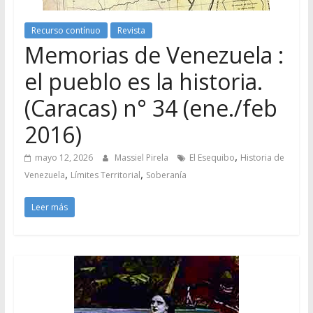
Recurso contínuo
Revista
Memorias de Venezuela :
el pueblo es la historia.
(Caracas) n° 34 (ene./feb
2016)
,
mayo 12, 2026
Massiel Pirela
El Esequibo
Historia de
,
,
Venezuela
Límites Territorial
Soberanía
Leer más