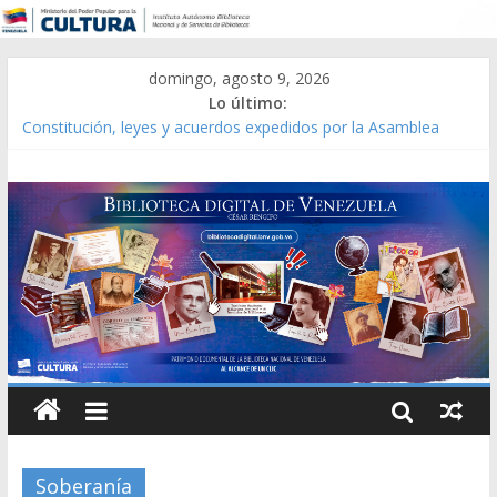
domingo, agosto 9, 2026
Lo último:
Constitución, leyes y acuerdos expedidos por la Asamblea
Constituyente del Estado Lara en 1881.
Una Parálisis [material gráfico]
Modesta Bor Sánchez [material gráfico]
Gaceta Oficial de la República de Venezuela año CXXXIII Mes V,
Caracas 09 de marzo de 2006 N° 38.394
Catálogo temático de obras de Modesta Bor
Soberanía