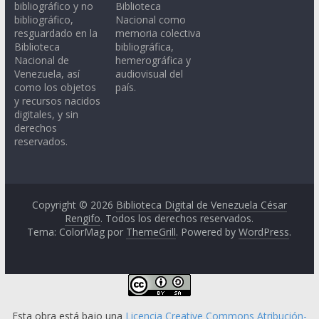
bibliográfico y no
Biblioteca
bibliográfico,
Nacional como
resguardado en la
memoria colectiva
Biblioteca
bibliográfica,
Nacional de
hemerográfica y
Venezuela, así
audiovisual del
como los objetos
país.
y recursos nacidos
digitales, y sin
derechos
reservados.
Copyright © 2026
Biblioteca Digital de Venezuela César
Rengifo
. Todos los derechos reservados.
Tema: ColorMag por
ThemeGrill
. Powered by
WordPress
.
Esta obra está bajo una
Licencia Creative Commons Atribución-