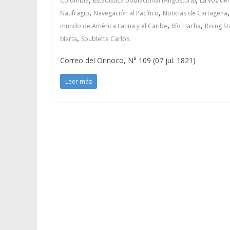
Colombia
Estadística poblacional (Angostura)
La voz del
,
,
Naufragio
Navegación al Pacífico
Noticias de Cartagena
,
,
mundo de América Latina y el Caribe
Río Hacha
Rising S
,
Marta
Soublette Carlos.
Correo del Orinoco, N° 109 (07 jul. 1821)
Leer más