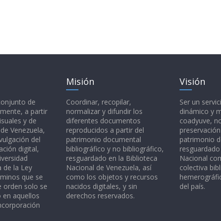
Misión
Visión
 conjunto de
Coordinar, recopilar,
Ser un servic
mente, a partir
normalizar y difundir los
dinámico y 
isuales y de
diferentes documentos
coadyuve, no
l de Venezuela,
reproducidos a partir del
preservación
vulgación del
patrimonio documental
patrimonio 
ción digital,
bibliográfico y no bibliográfico,
resguardado 
iversidad
resguardado en la Biblioteca
Nacional c
a de la Ley
Nacional de Venezuela, así
colectiva bibl
rminos que se
como los objetos y recursos
hemerográfic
e orden solo se
nacidos digitales, y sin
del país.
o en aquellos
derechos reservados.
ncorporación