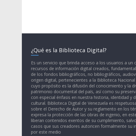
¿Qué es la Biblioteca Digital?
Es un servicio que brinda acceso a los usuarios a un
recursos de información digital creados, fundamental
de los fondos bibliográficos, no bibliográficos, audiov
origen digital, pertenecientes a la Biblioteca Naciona
cuyo propósito es la difusión del conocimiento y la di
patrimonio documental del país, así como su preserva
con especial énfasis en nuestra historia, identidad y d
cultural. Biblioteca Digital de Venezuela es respetuos
sobre el Derecho de Autor y su reglamento en los té
expresa la protección de las obras de ingenio, en est
liberan contenidos exentos de su cumplimiento, salv
casos que sus creadores autoricen formalmente su i
por este medio