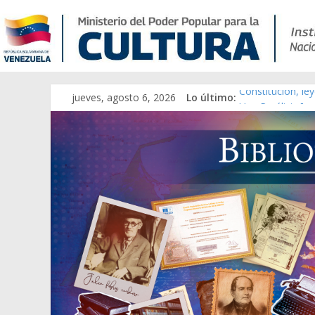
jueves, agosto 6, 2026
Lo último:
Constitución, le
Una Parálisis [ma
Modesta Bor Sán
Gaceta Oficial d
Catálogo temáti