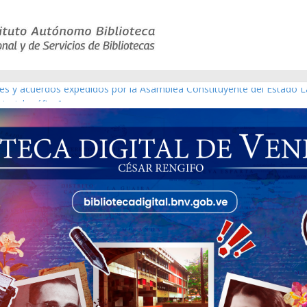
yes y acuerdos expedidos por la Asamblea Constituyente del Estado L
terial gráfico]
chez [material gráfico]
e la República de Venezuela año CXXXIII Mes V, Caracas 09 de marzo
co de obras de Modesta Bor