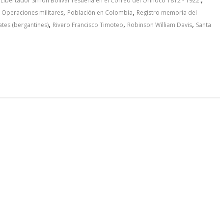
 Libertador Simón Bolívar resuena en el Correo del Orinoco 1812 - 1922.
,
,
,
Operaciones militares
Población en Colombia
Registro memoria del
,
,
,
tates (bergantines)
Rivero Francisco Timoteo
Robinson William Davis
Santa