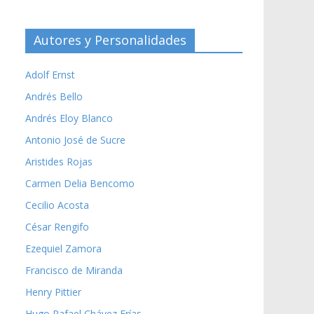
Autores y Personalidades
Adolf Ernst
Andrés Bello
Andrés Eloy Blanco
Antonio José de Sucre
Aristides Rojas
Carmen Delia Bencomo
Cecilio Acosta
César Rengifo
Ezequiel Zamora
Francisco de Miranda
Henry Pittier
Hugo Rafael Chávez Frías