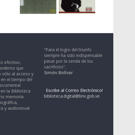
“Para el logro del triunfo
siempre ha sido indispensable
pasar por la senda de los
io efectivo,
sacrificios”.
moderno que
Simón Bolívar
 sólo al acceso y
 en el tiempo del
documental
Escribe al Correo Electrónico!
en la Biblioteca
biblioteca.digital@bnv.gob.ve
omo memoria
iográfica,
a y audiovisual