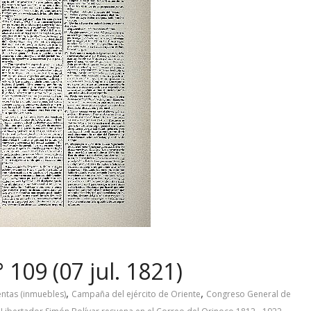
 109 (07 jul. 1821)
,
,
entas (inmuebles)
Campaña del ejército de Oriente
Congreso General de
,