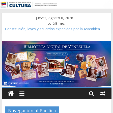
jueves, agosto 6, 2026
Lo último:
Constitución, leyes y acuerdos expedidos por la Asamblea
Constituyente del Estado Lara en 1881.
Una Parálisis [material gráfico]
Modesta Bor Sánchez [material gráfico]
Gaceta Oficial de la República de Venezuela año CXXXIII Mes V,
Caracas 09 de marzo de 2006 N° 38.394
Catálogo temático de obras de Modesta Bor
Navegación al Pacífico