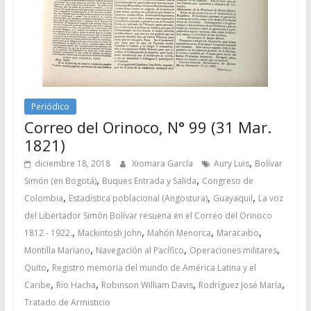
Periódico
Correo del Orinoco, N° 99 (31 Mar.
1821)
,
diciembre 18, 2018
Xiomara García
Aury Luis
Bolívar
,
,
Simón (en Bogotá)
Buques Entrada y Salida
Congreso de
,
,
,
Colombia
Estadística poblacional (Angostura)
Guayaquil
La voz
del Libertador Simón Bolívar resuena en el Correo del Orinoco
,
,
,
,
1812 - 1922.
Mackintosh John
Mahón Menorca
Maracaibo
,
,
,
Montilla Mariano
Navegación al Pacífico
Operaciones militares
,
Quito
Registro memoria del mundo de América Latina y el
,
,
,
,
Caribe
Río Hacha
Robinson William Davis
Rodríguez José María
Tratado de Armisticio