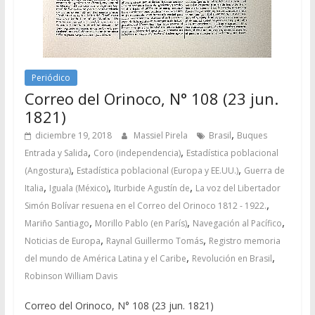
Periódico
Correo del Orinoco, N° 108 (23 jun.
1821)
,
diciembre 19, 2018
Massiel Pirela
Brasil
Buques
,
,
Entrada y Salida
Coro (independencia)
Estadística poblacional
,
,
(Angostura)
Estadística poblacional (Europa y EE.UU.)
Guerra de
,
,
,
Italia
Iguala (México)
Iturbide Agustín de
La voz del Libertador
,
Simón Bolívar resuena en el Correo del Orinoco 1812 - 1922.
,
,
,
Mariño Santiago
Morillo Pablo (en París)
Navegación al Pacífico
,
,
Noticias de Europa
Raynal Guillermo Tomás
Registro memoria
,
,
del mundo de América Latina y el Caribe
Revolución en Brasil
Robinson William Davis
Correo del Orinoco, N° 108 (23 jun. 1821)