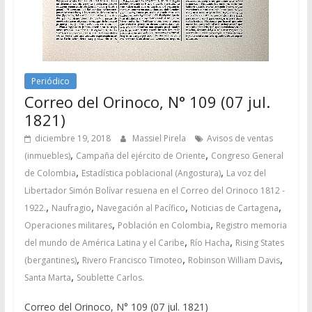
Periódico
Correo del Orinoco, N° 109 (07 jul.
1821)
diciembre 19, 2018
Massiel Pirela
Avisos de ventas
,
,
(inmuebles)
Campaña del ejército de Oriente
Congreso General
,
,
de Colombia
Estadística poblacional (Angostura)
La voz del
Libertador Simón Bolívar resuena en el Correo del Orinoco 1812 -
,
,
,
,
1922.
Naufragio
Navegación al Pacífico
Noticias de Cartagena
,
,
Operaciones militares
Población en Colombia
Registro memoria
,
,
del mundo de América Latina y el Caribe
Río Hacha
Rising States
,
,
,
(bergantines)
Rivero Francisco Timoteo
Robinson William Davis
,
Santa Marta
Soublette Carlos.
Correo del Orinoco, N° 109 (07 jul. 1821)