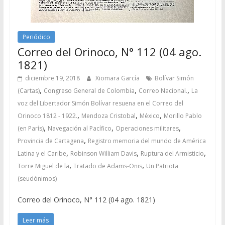
Periódico
Correo del Orinoco, N° 112 (04 ago.
1821)
diciembre 19, 2018
Xiomara García
Bolívar Simón
,
,
,
(Cartas)
Congreso General de Colombia
Correo Nacional.
La
voz del Libertador Simón Bolívar resuena en el Correo del
,
,
,
Orinoco 1812 - 1922.
Mendoza Cristobal
México
Morillo Pablo
,
,
,
(en París)
Navegación al Pacífico
Operaciones militares
,
Provincia de Cartagena
Registro memoria del mundo de América
,
,
,
Latina y el Caribe
Robinson William Davis
Ruptura del Armisticio
,
,
Torre Miguel de la
Tratado de Adams-Onis
Un Patriota
(seudónimos)
Correo del Orinoco, N° 112 (04 ago. 1821)
Leer más