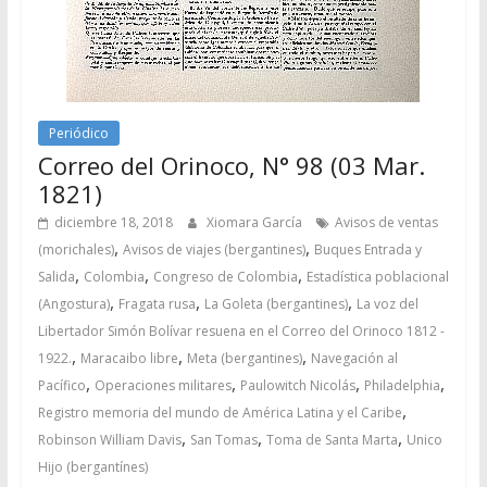
Periódico
Correo del Orinoco, N° 98 (03 Mar.
1821)
diciembre 18, 2018
Xiomara García
Avisos de ventas
,
,
(morichales)
Avisos de viajes (bergantines)
Buques Entrada y
,
,
,
Salida
Colombia
Congreso de Colombia
Estadística poblacional
,
,
,
(Angostura)
Fragata rusa
La Goleta (bergantines)
La voz del
Libertador Simón Bolívar resuena en el Correo del Orinoco 1812 -
,
,
,
1922.
Maracaibo libre
Meta (bergantines)
Navegación al
,
,
,
,
Pacífico
Operaciones militares
Paulowitch Nicolás
Philadelphia
,
Registro memoria del mundo de América Latina y el Caribe
,
,
,
Robinson William Davis
San Tomas
Toma de Santa Marta
Unico
Hijo (bergantínes)