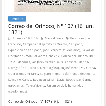
Periódico
Correo del Orinoco, N° 107 (16 jun.
1821)
diciembre 19, 2018
Massiel Pirela
Bermúdez José
,
,
,
Francisco
Campaña del ejército de Oriente
Carúpano
,
,
Expedición de Carúpano
José Scarpett (seudónimos)
La voz del
Libertador Simón Bolívar resuena en el Correo del Orinoco 1812 -
,
,
,
,
1922.
Mendoza Juan José
Mercier Louis-Sébastien
Mérida
,
,
,
Navegación al Pacífico
Necrologías (Juan José Mendoza)
Ocaña
,
Operaciones militares
Registro memoria del mundo de América
,
,
Latina y el Caribe
Robinson William Davis
Roscio Juan Germán
,
,
(proclamas)
Tejera Vicente
Un amigo de la humanidad
(seudónimos)
Correo del Orinoco, N° 107 (16 jun. 1821)