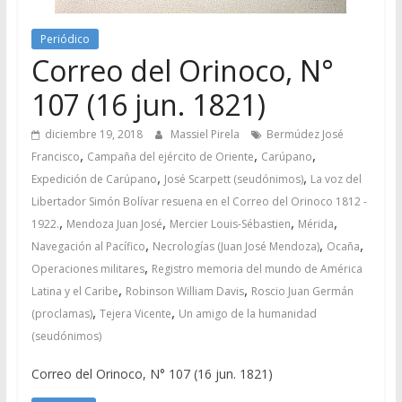
Periódico
Correo del Orinoco, N°
107 (16 jun. 1821)
diciembre 19, 2018
Massiel Pirela
Bermúdez José
,
,
,
Francisco
Campaña del ejército de Oriente
Carúpano
,
,
Expedición de Carúpano
José Scarpett (seudónimos)
La voz del
Libertador Simón Bolívar resuena en el Correo del Orinoco 1812 -
,
,
,
,
1922.
Mendoza Juan José
Mercier Louis-Sébastien
Mérida
,
,
,
Navegación al Pacífico
Necrologías (Juan José Mendoza)
Ocaña
,
Operaciones militares
Registro memoria del mundo de América
,
,
Latina y el Caribe
Robinson William Davis
Roscio Juan Germán
,
,
(proclamas)
Tejera Vicente
Un amigo de la humanidad
(seudónimos)
Correo del Orinoco, N° 107 (16 jun. 1821)