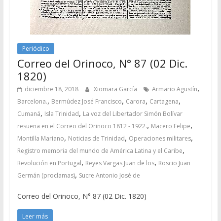
Periódico
Correo del Orinoco, N° 87 (02 Dic.
1820)
,
diciembre 18, 2018
Xiomara García
Armario Agustín
,
,
,
,
Barcelona.
Bermúdez José Francisco
Carora
Cartagena
,
,
Cumaná
Isla Trinidad
La voz del Libertador Simón Bolívar
,
,
resuena en el Correo del Orinoco 1812 - 1922.
Macero Felipe
,
,
,
Montilla Mariano
Noticias de Trinidad
Operaciones militares
,
Registro memoria del mundo de América Latina y el Caribe
,
,
Revolución en Portugal
Reyes Vargas Juan de los
Roscio Juan
,
Germán (proclamas)
Sucre Antonio José de
Correo del Orinoco, N° 87 (02 Dic. 1820)
Leer más