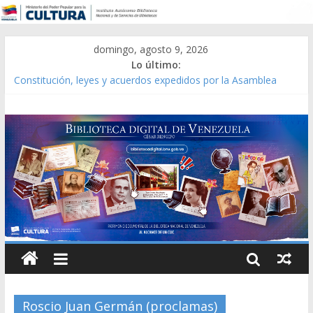
domingo, agosto 9, 2026
Lo último:
Constitución, leyes y acuerdos expedidos por la Asamblea
Constituyente del Estado Lara en 1881.
Una Parálisis [material gráfico]
Modesta Bor Sánchez [material gráfico]
Gaceta Oficial de la República de Venezuela año CXXXIII Mes V,
Caracas 09 de marzo de 2006 N° 38.394
Catálogo temático de obras de Modesta Bor
Roscio Juan Germán (proclamas)